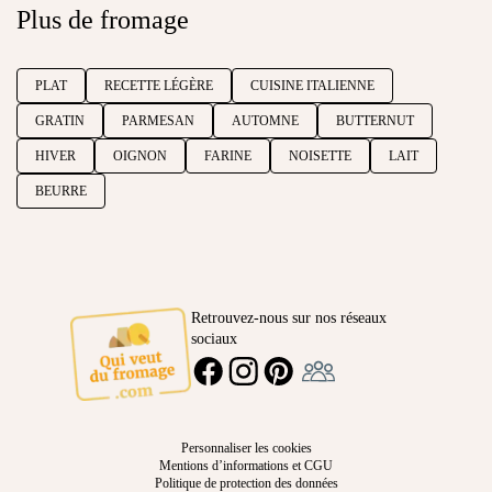
Plus de fromage
PLAT
RECETTE LÉGÈRE
CUISINE ITALIENNE
GRATIN
PARMESAN
AUTOMNE
BUTTERNUT
HIVER
OIGNON
FARINE
NOISETTE
LAIT
BEURRE
Retrouvez-nous sur nos réseaux
sociaux
Ambassadeur
FACEBOOK
INSTAGRAM
PINTEREST
Personnaliser les cookies
Mentions d’informations et CGU
Politique de protection des données