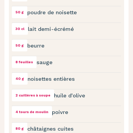
poudre de noisette
50 g
lait demi-écrémé
30 cl
beurre
50 g
sauge
8 feuilles
noisettes entières
40 g
huile d'olive
2 cuillères à soupe
poivre
4 tours de moulin
châtaignes cuites
80 g