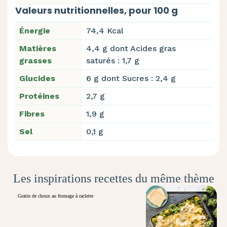
Valeurs nutritionnelles, pour 100 g
Énergie
74,4 Kcal
Matières
4,4 g dont Acides gras
grasses
saturés : 1,7 g
Glucides
6 g dont Sucres : 2,4 g
Protéines
2,7 g
Fibres
1,9 g
Sel
0,1 g
Les inspirations recettes du même thème
Gratin de choux au fromage à raclette