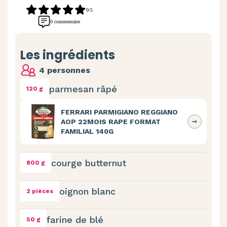
0/5
0 commentaire
Les ingrédients
4 personnes
parmesan râpé
120 g
FERRARI PARMIGIANO REGGIANO
AOP 22MOIS RAPE FORMAT
FAMILIAL 140G
courge butternut
800 g
oignon blanc
2 pièces
farine de blé
50 g