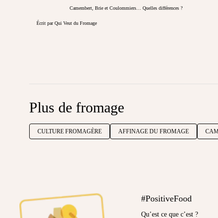
Camembert, Brie et Coulommiers… Quelles différences ?
Écrit par Qui Veut du Fromage
Plus de fromage
CULTURE FROMAGÈRE
AFFINAGE DU FROMAGE
CAM
#PositiveFood
Qu’est ce que c’est ?