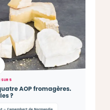
 SUR 5
quatre AOP fromagères.
les ?
rot – Camembert de Normandie