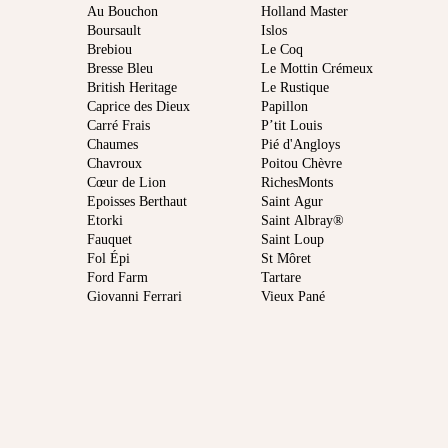
Au Bouchon
Holland Master
Boursault
Islos
Brebiou
Le Coq
Bresse Bleu
Le Mottin Crémeux
British Heritage
Le Rustique
Caprice des Dieux
Papillon
Carré Frais
P’tit Louis
Chaumes
Pié d'Angloys
Chavroux
Poitou Chèvre
Cœur de Lion
RichesMonts
Epoisses Berthaut
Saint Agur
Etorki
Saint Albray®
Fauquet
Saint Loup
Fol Épi
St Môret
Ford Farm
Tartare
Giovanni Ferrari
Vieux Pané