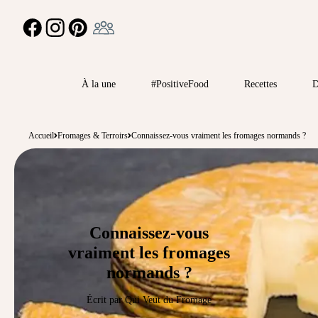
Ambassadeur
FACEBOOK
INSTAGRAM
PINTEREST
À la une
#PositiveFood
Recettes
D
Accueil
Fromages & Terroirs
Connaissez-vous vraiment les fromages normands ?
Connaissez-vous
vraiment les fromages
normands ?
Écrit par Qui Veut du Fromage