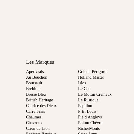
Les Marques
Apérivrais
Gris du Périgord
Au Bouchon
Holland Master
Boursault
Islos
Brebiou
Le Coq
Bresse Bleu
Le Mottin Crémeux
British Heritage
Le Rustique
Caprice des Dieux
Papillon
Carré Frais
P’tit Louis
Chaumes
Pié d'Angloys
Chavroux
Poitou Chèvre
Cœur de Lion
RichesMonts