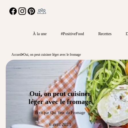
Ambassadeur
FACEBOOK
INSTAGRAM
PINTEREST
À la une
#PositiveFood
Recettes
D
Accueil
Oui, on peut cuisiner léger avec le fromage
Oui, on peut cuisiner
léger avec le fromage
Écrit par Qui Veut du Fromage
6 avril 2023