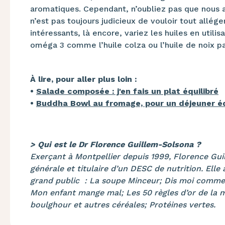
aromatiques. Cependant, n’oubliez pas que nous a
n’est pas toujours judicieux de vouloir tout allége
intéressants, là encore, variez les huiles en utili
oméga 3 comme l’huile colza ou l’huile de noix p
À lire, pour aller plus loin :
•
Salade composée : j'en fais un plat équilibré
•
Buddha Bowl au fromage, pour un déjeuner éq
> Qui est le Dr Florence Guillem-Solsona ?
Exerçant à Montpellier depuis 1999, Florence Gu
générale et titulaire d’un DESC de nutrition. Elle 
grand public : La soupe Minceur; Dis moi commen
Mon enfant mange mal; Les 50 règles d’or de la m
boulghour et autres céréales; Protéines vertes.