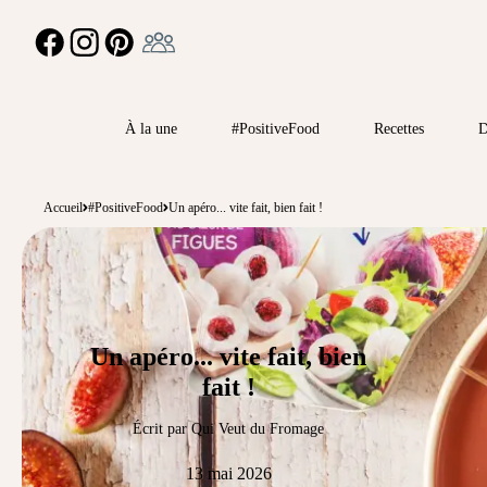
Ambassadeur
FACEBOOK
INSTAGRAM
PINTEREST
À la une
#PositiveFood
Recettes
D
Accueil
#PositiveFood
Un apéro... vite fait, bien fait !
Un apéro... vite fait, bien
fait !
Écrit par Qui Veut du Fromage
13 mai 2026