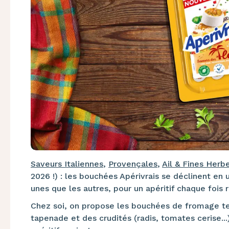
Saveurs Italiennes
,
Provençales
,
Ail & Fines Herb
2026 !) : les bouchées Apérivrais se déclinent en 
unes que les autres, pour un apéritif chaque fois 
Chez soi, on propose les bouchées de fromage tel
tapenade et des crudités (radis, tomates cerise.