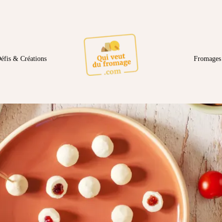
éfis & Créations
Fromages 