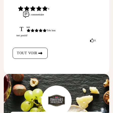
4
1 commentaire
T
test
Très bon
test positif
0
TOUT VOIR