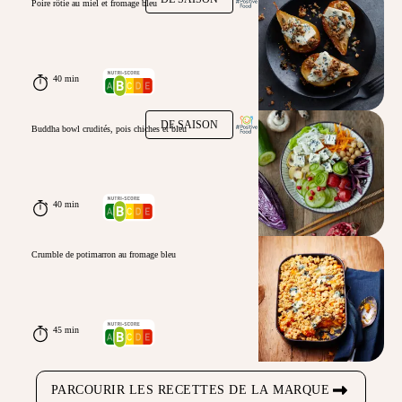
Poire rôtie au miel et fromage bleu
40 min
DE SAISON
Buddha bowl crudités, pois chiches et bleu
40 min
Crumble de potimarron au fromage bleu
45 min
PARCOURIR LES RECETTES DE LA MARQUE