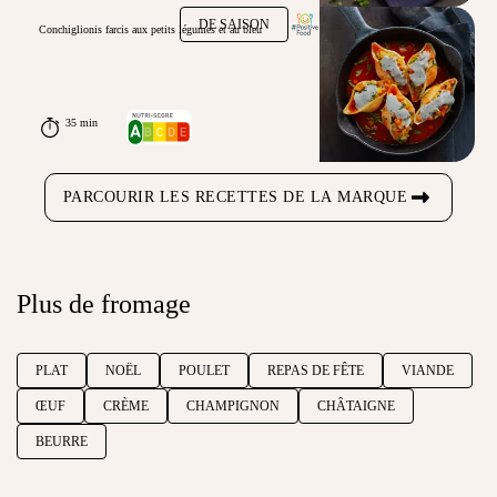
DE SAISON
Conchiglionis farcis aux petits légumes et au bleu
35 min
PARCOURIR LES RECETTES DE LA MARQUE
Plus de fromage
PLAT
NOËL
POULET
REPAS DE FÊTE
VIANDE
ŒUF
CRÈME
CHAMPIGNON
CHÂTAIGNE
BEURRE