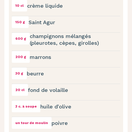
crème liquide
10 cl
Saint Agur
150 g
champignons mélangés
600 g
(pleurotes, cèpes, girolles)
marrons
200 g
beurre
30 g
fond de volaille
20 cl
huile d'olive
3 c. à soupe
poivre
un tour de moulin