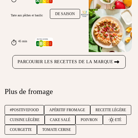
DE SAISON
Tarte aux pêches et basilic
45 min
PARCOURIR LES RECETTES DE LA MARQUE
Plus de fromage
#POSITIVEFOOD
APÉRITIF FROMAGE
RECETTE LÉGÈRE
CUISINE LÉGÈRE
CAKE SALÉ
POIVRON
ETÉ
COURGETTE
TOMATE CERISE