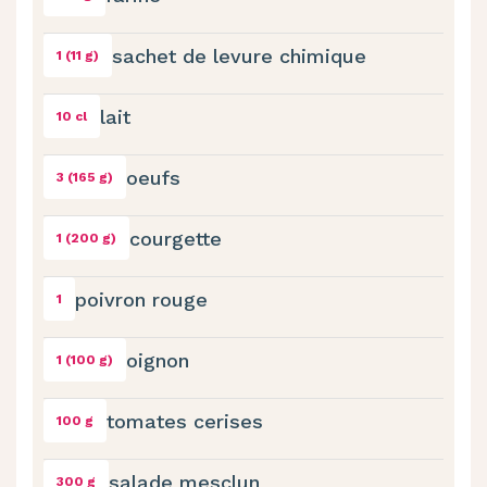
sachet de levure chimique
1 (11 g)
lait
10 cl
oeufs
3 (165 g)
courgette
1 (200 g)
poivron rouge
1
oignon
1 (100 g)
tomates cerises
100 g
salade mesclun
300 g