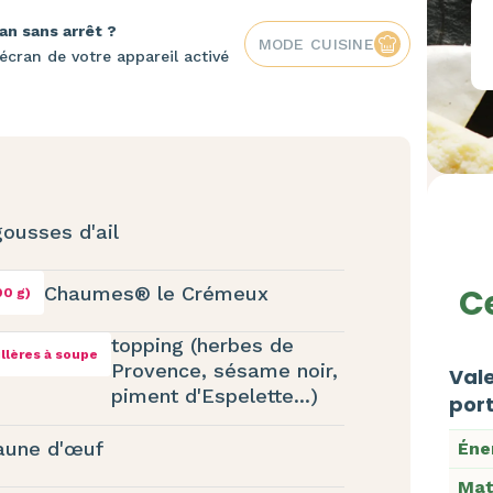
an sans arrêt ?
MODE CUISINE
écran de votre appareil activé
gousses d'ail
Ce
Chaumes® le Crémeux
00 g)
topping (herbes de
illères à soupe
Provence, sésame noir,
Vale
piment d'Espelette...)
port
aune d'œuf
Éne
Mat