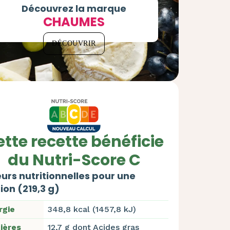
Découvrez la marque
CHAUMES
DÉCOUVRIR
tte recette bénéficie
du Nutri-Score C
urs nutritionnelles pour une
ion (219,3 g)
rgie
348,8 kcal (1457,8 kJ)
ières
12,7 g dont Acides gras