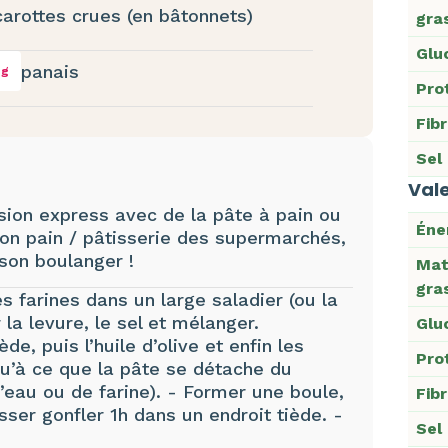
carottes crues (en bâtonnets)
gra
Glu
panais
 g
Pro
Fib
Sel
Vale
rsion express avec de la pâte à pain ou
Éne
yon pain / pâtisserie des supermarchés,
son boulanger !
Mat
gra
es farines dans un large saladier (ou la
 la levure, le sel et mélanger.
Glu
e, puis l’huile d’olive et enfin les
Pro
qu’à ce que la pâte se détache du
d’eau ou de farine). - Former une boule,
Fib
isser gonfler 1h dans un endroit tiède. -
Sel