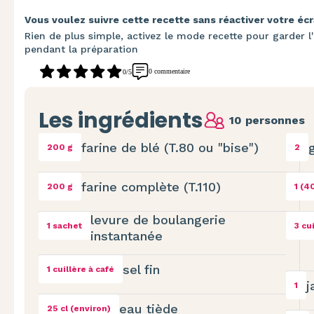
Vous voulez suivre cette recette sans réactiver votre écr
Rien de plus simple, activez le mode recette pour garder l'
pendant la préparation
0 commentaire
0/5
Les ingrédients
10 personnes
farine de blé (T.80 ou "bise")
200 g
2
farine complète (T.110)
200 g
1 (4
levure de boulangerie
1 sachet
3 cu
instantanée
sel fin
1 cuillère à café
j
1
eau tiède
25 cl (environ)