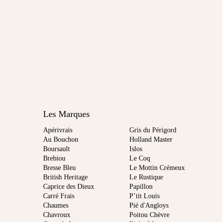
Les Marques
Apérivrais
Gris du Périgord
Au Bouchon
Holland Master
Boursault
Islos
Brebiou
Le Coq
Bresse Bleu
Le Mottin Crémeux
British Heritage
Le Rustique
Caprice des Dieux
Papillon
Carré Frais
P’tit Louis
Chaumes
Pié d'Angloys
Chavroux
Poitou Chèvre