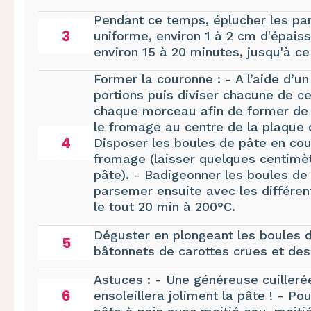
Pendant ce temps, éplucher les pan
3
uniforme, environ 1 à 2 cm d'épaiss
environ 15 à 20 minutes, jusqu'à ce 
Former la couronne : - A l’aide d’u
portions puis diviser chacune de c
chaque morceau afin de former de g
le fromage au centre de la plaque 
4
Disposer les boules de pâte en co
fromage (laisser quelques centimèt
pâte). - Badigeonner les boules de 
parsemer ensuite avec les différen
le tout 20 min à 200°C.
Déguster en plongeant les boules 
5
bâtonnets de carottes crues
et des
Astuces : - Une généreuse cuilleré
6
ensoleillera joliment la pâte ! - Po