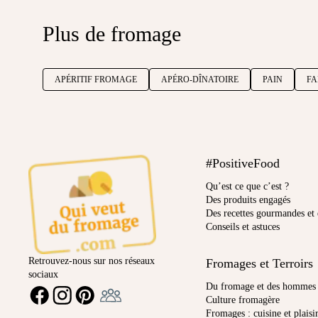
Plus de fromage
APÉRITIF FROMAGE
APÉRO-DÎNATOIRE
PAIN
FA
#PositiveFood
Qu’est ce que c’est ?
Des produits engagés
Des recettes gourmandes et 
Conseils et astuces
Retrouvez-nous sur nos réseaux
Fromages et Terroirs
sociaux
Ambassadeur
Du fromage et des hommes
FACEBOOK
INSTAGRAM
PINTEREST
Culture fromagère
Fromages : cuisine et plaisi