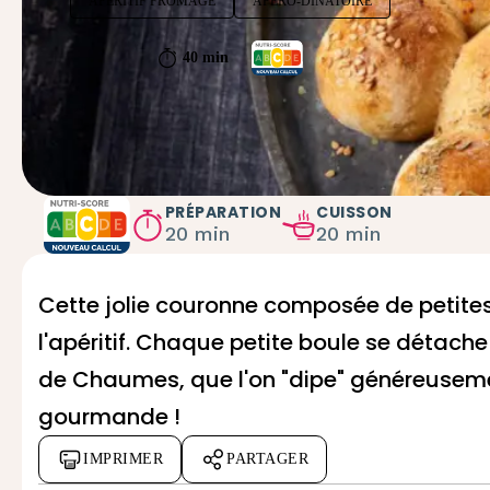
APÉRITIF FROMAGE
APÉRO-DÎNATOIRE
40 min
PRÉPARATION
CUISSON
20 min
20 min
Cette jolie couronne composée de petite
l'apéritif. Chaque petite boule se détach
de Chaumes
, que l'on "dipe" généreuseme
gourmande !
IMPRIMER
PARTAGER