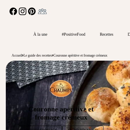
Ambassadeur
FACEBOOK
INSTAGRAM
PINTEREST
À la une
#PositiveFood
Recettes
D
Accueil
Le guide des recettes
Couronne apéritive et fromage crémeux
Couronne apéritive et
fromage crémeux