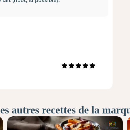
ait (ribot, si possible).
-
es autres recettes de la marq
DE SAISON