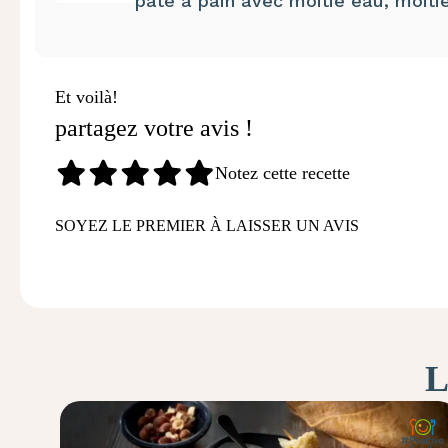
pâte à pain avec moitié eau, moitié l
Et voilà!
partagez votre avis !
Notez cette recette
SOYEZ LE PREMIER À LAISSER UN AVIS
L