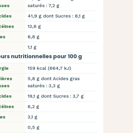
sses
saturés : 7,2 g
cides
41,9 g dont Sucres : 8,1 g
téines
13,6 g
res
6,8 g
1,1 g
urs nutritionnelles pour 100 g
rgie
159 kcal (664,7 kJ)
ières
5,8 g dont Acides gras
sses
saturés : 3,3 g
cides
19,1 g dont Sucres : 3,7 g
téines
6,2 g
res
3,1 g
0,5 g