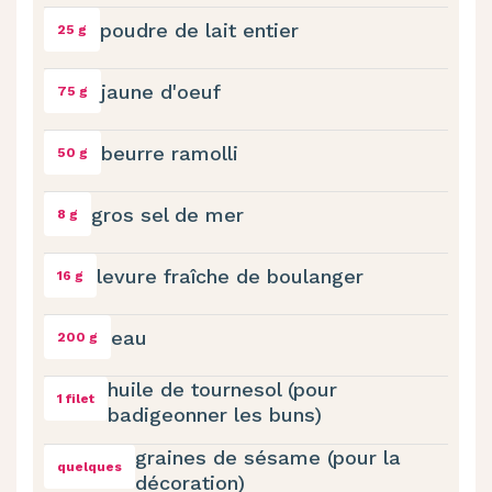
poudre de lait entier
25 g
jaune d'oeuf
75 g
beurre ramolli
50 g
gros sel de mer
8 g
levure fraîche de boulanger
16 g
eau
200 g
huile de tournesol (pour
1 filet
badigeonner les buns)
graines de sésame (pour la
quelques
décoration)