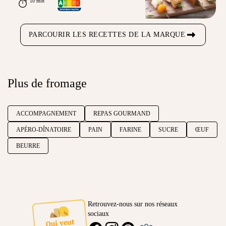
10 min
PARCOURIR LES RECETTES DE LA MARQUE
Plus de fromage
ACCOMPAGNEMENT
REPAS GOURMAND
APÉRO-DÎNATOIRE
PAIN
FARINE
SUCRE
ŒUF
BEURRE
Retrouvez-nous sur nos réseaux
sociaux
Ambassadeur
FACEBOOK
INSTAGRAM
PINTEREST