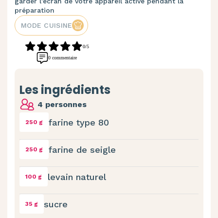
garder l'écran de votre appareil activé pendant la
préparation
MODE CUISINE
0/5
0 commentaire
Les ingrédients
4 personnes
farine type 80
250 g
farine de seigle
250 g
levain naturel
100 g
sucre
35 g