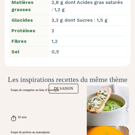
Matières
2,8 g dont Acides gras saturés
grasses
: 1,2 g
Glucides
3,3 g dont Sucres : 1,5 g
Protéines
2
Fibres
1,2
Sel
0,5
Les inspirations recettes du même thème
DE SAISON
Soupe de courgettes au bleu d’Auvergne
50 min
Soupe de potiron au mascarpone