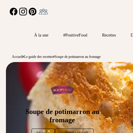
Ambassadeur
FACEBOOK
INSTAGRAM
PINTEREST
À la une
#PositiveFood
Recettes
D
Accueil
Le guide des recettes
Soupe de potimarron au fromage
Soupe de potimarron au
fromage