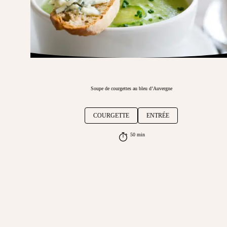
Soupe de courgettes au bleu d’Auvergne
COURGETTE
ENTRÉE
50 min