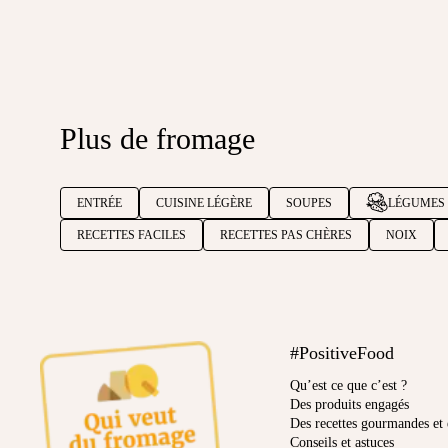
Plus de fromage
ENTRÉE
CUISINE LÉGÈRE
SOUPES
LÉGUMES
RECETTES FACILES
RECETTES PAS CHÈRES
NOIX
#PositiveFood
Qu’est ce que c’est ?
Des produits engagés
Des recettes gourmandes et 
Conseils et astuces