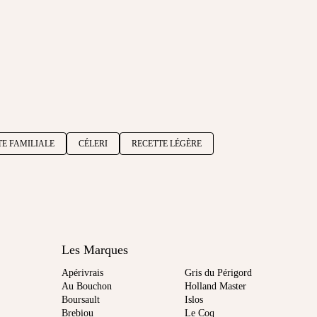
TE FAMILIALE
CÉLERI
RECETTE LÉGÈRE
Les Marques
Apérivrais
Gris du Périgord
Au Bouchon
Holland Master
Boursault
Islos
Brebiou
Le Coq