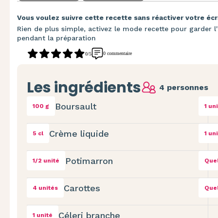
Vous voulez suivre cette recette sans réactiver votre écr
Rien de plus simple, activez le mode recette pour garder l'
pendant la préparation
0 commentaire
0/5
Les ingrédients
4 personnes
Boursault
100 g
1 un
Crème liquide
5 cl
1 un
Potimarron
1/2 unité
Quel
Carottes
4 unités
Quel
Céleri branche
1 unité