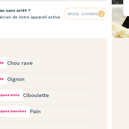
an sans arrêt ?
MODE CUISINE
écran de votre appareil activé
Chou rave
ité
Oignon
ité
Ciboulette
ques brins
Pain
ques tranches