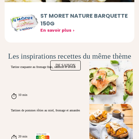
ST MORET NATURE BARQUETTE
150G
En savoir plus
Les inspirations recettes du même thème
DE SAISON
Tartine craquante au fromage frais, saumon et avocat
10 min
Tartines de pommes rôties au miel, fromage et amandes
20 min