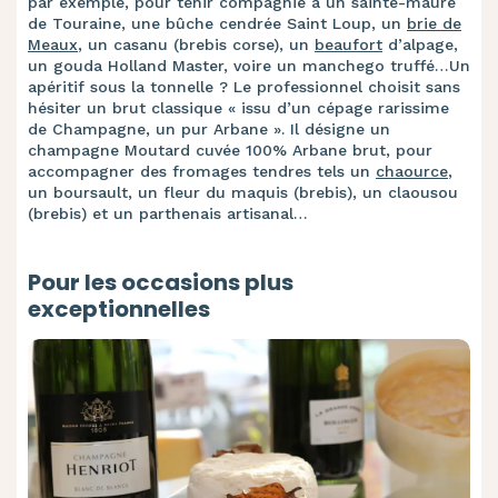
par exemple, pour tenir compagnie à un sainte-maure
de Touraine, une bûche cendrée Saint Loup, un
brie de
Meaux
, un casanu (brebis corse), un
beaufort
d’alpage,
un gouda Holland Master, voire un manchego truffé…Un
apéritif sous la tonnelle ? Le professionnel choisit sans
hésiter un brut classique « issu d’un cépage rarissime
de Champagne, un pur Arbane ». Il désigne un
champagne Moutard cuvée 100% Arbane brut, pour
accompagner des fromages tendres tels un
chaource
,
un boursault, un fleur du maquis (brebis), un claousou
(brebis) et un parthenais artisanal…
Pour les occasions plus
exceptionnelles