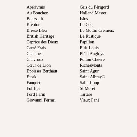
Apérivrais
Gris du Périgord
Au Bouchon
Holland Master
Boursault
Islos
Brebiou
Le Coq
Bresse Bleu
Le Mottin Crémeux
British Heritage
Le Rustique
Caprice des Dieux
Papillon
Carré Frais
P’tit Louis
Chaumes
Pié d'Angloys
Chavroux
Poitou Chèvre
Cœur de Lion
RichesMonts
Epoisses Berthaut
Saint Agur
Etorki
Saint Albray®
Fauquet
Saint Loup
Fol Épi
St Môret
Ford Farm
Tartare
Giovanni Ferrari
Vieux Pané