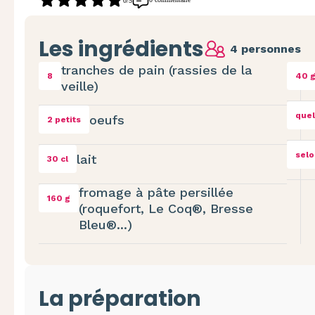
0/5
Les ingrédients
4 personnes
tranches de pain (rassies de la
8
40 
veille)
quel
oeufs
2 petits
selo
lait
30 cl
fromage à pâte persillée
160 g
(roquefort, Le Coq®, Bresse
Bleu®...)
La préparation