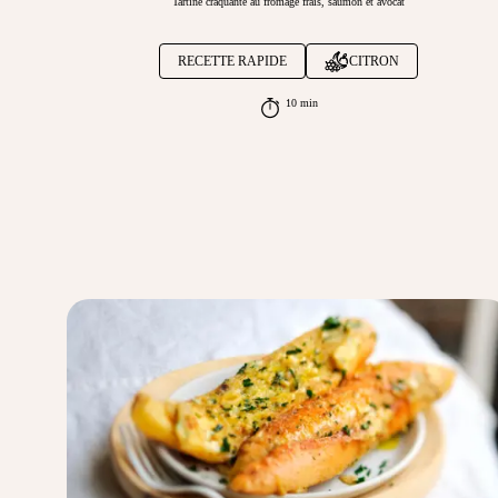
Tartine craquante au fromage frais, saumon et avocat
RECETTE RAPIDE
CITRON
10 min