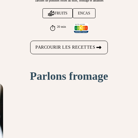
Tartines de pommes rôties au miel, fromage et amandes
FRUITS
ENCAS
20 min
PARCOURIR LES RECETTES
Parlons fromage