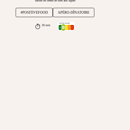
Tartine de crème de bleu aux figues
#POSITIVEFOOD
APÉRO-DÎNATOIRE
30 min