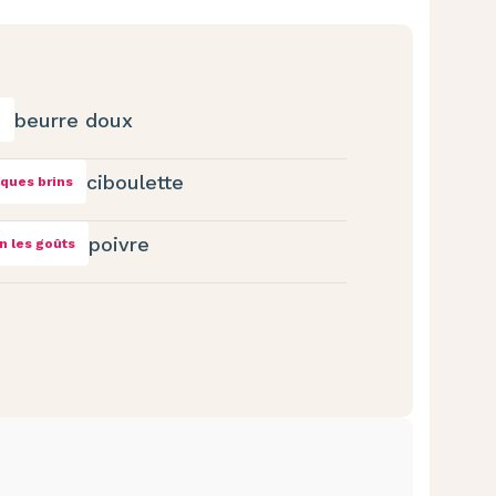
beurre doux
g
ciboulette
ques brins
poivre
n les goûts