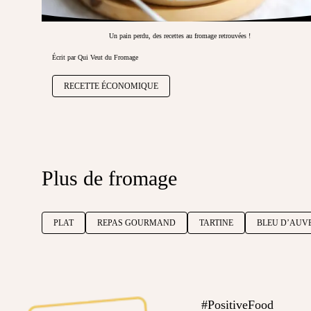
Un pain perdu, des recettes au fromage retrouvées !
Écrit par Qui Veut du Fromage
RECETTE ÉCONOMIQUE
Plus de fromage
PLAT
REPAS GOURMAND
TARTINE
BLEU D’AUV
#PositiveFood