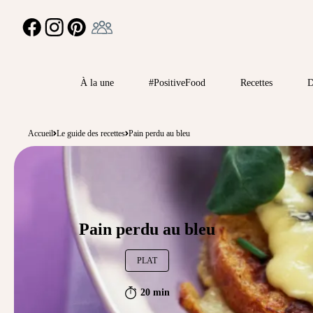
Ambassadeur
FACEBOOK
INSTAGRAM
PINTEREST
À la une
#PositiveFood
Recettes
D
Accueil
Le guide des recettes
Pain perdu au bleu
Pain perdu au bleu
PLAT
20 min