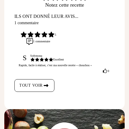
Notez cette recette
ILS ONT DONNÉ LEUR AVIS...
1 commentaire
5
1 commentaire
S
Sofymona
Excellent
Rapide, facile à réaliser, c’est ma nouvelle recette « chouchou »
0
TOUT VOIR