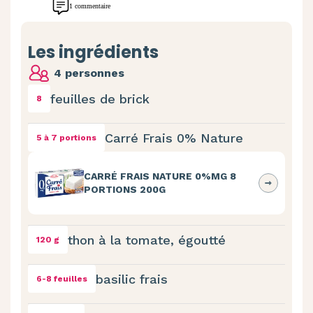
1 commentaire
Les ingrédients
4 personnes
feuilles de brick
8
Carré Frais 0% Nature
5 à 7 portions
CARRÉ FRAIS NATURE 0%MG 8
PORTIONS 200G
thon à la tomate, égoutté
120 g
basilic frais
6-8 feuilles