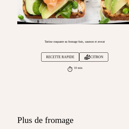
Tartine craquante au fromage frais, saumon et avocat
RECETTE RAPIDE
CITRON
10 min
Plus de fromage