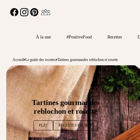
Ambassadeur
FACEBOOK
INSTAGRAM
PINTEREST
À la une
#PositiveFood
Recettes
D
Accueil
Le guide des recettes
Tartines gourmandes reblochon et rosette
Tartines gourmandes
reblochon et rosette
PLAT
RECETTES FACILES
25 min