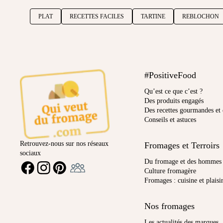
PLAT
RECETTES FACILES
TARTINE
REBLOCHON
#PositiveFood
Qu’est ce que c’est ?
Des produits engagés
Des recettes gourmandes et 
Conseils et astuces
Retrouvez-nous sur nos réseaux
Fromages et Terroirs
sociaux
Ambassadeur
Du fromage et des hommes
FACEBOOK
INSTAGRAM
PINTEREST
Culture fromagère
Fromages : cuisine et plaisi
Nos fromages
Les actualités des marques