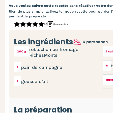
Vous voulez suivre cette recette sans réactiver votre écr
Rien de plus simple, activez le mode recette pour garder l'
pendant la préparation
0 commentaire
0/5
Les ingrédients
6 personnes
reblochon ou fromage
200 g
1 cu
RichesMonts
6
pain de campagne
1
quel
gousse d’ail
1
La préparation