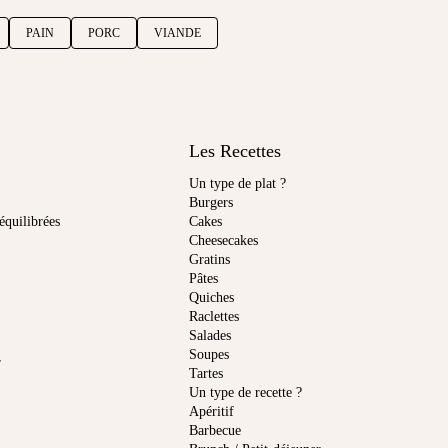
PAIN
PORC
VIANDE
Les Recettes
Un type de plat ?
Burgers
équilibrées
Cakes
Cheesecakes
Gratins
Pâtes
Quiches
Raclettes
Salades
Soupes
r
Tartes
Un type de recette ?
Apéritif
Barbecue