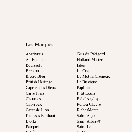
Les Marques
Apérivrais
Gris du Périgord
Au Bouchon
Holland Master
Boursault
Islos
Brebiou
Le Coq
Bresse Bleu
Le Mottin Crémeux
British Heritage
Le Rustique
Caprice des Dieux
Papillon
Carré Frais
P’tit Louis
Chaumes
Pié d'Angloys
Chavroux
Poitou Chèvre
Cœur de Lion
RichesMonts
Epoisses Berthaut
Saint Agur
Etorki
Saint Albray®
Fauquet
Saint Loup