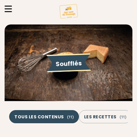
Soufflés
TOUS LES CONTENUS
LES RECETTES
(
11
)
(
11
)