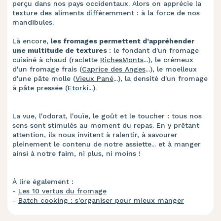
perçu dans nos pays occidentaux. Alors on apprécie la
texture des aliments différemment : à la force de nos
mandibules.
Là encore,
les fromages permettent d’appréhender
une multitude de textures
: le fondant d'un fromage
cuisiné à chaud (raclette
RichesMonts
...), le crémeux
d'un fromage frais (
Caprice des Anges
...), le moelleux
d'une pâte molle (
Vieux Pané
...), la densité d'un fromage
à pâte pressée (
Etorki
...).
La vue, l'odorat, l'ouïe, le goût et le toucher : tous nos
sens sont stimulés au moment du repas. En y prêtant
attention, ils nous invitent à ralentir, à savourer
pleinement le contenu de notre assiette... et à manger
ainsi à notre faim, ni plus, ni moins !
À lire également :
-
Les 10 vertus du fromage
-
Batch cooking : s'organiser pour mieux manger