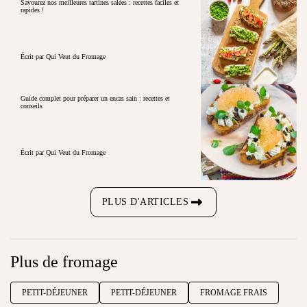
Savourez nos meilleures tartines salées : recettes faciles et
rapides !
Écrit par Qui Veut du Fromage
Guide complet pour préparer un encas sain : recettes et
conseils
Écrit par Qui Veut du Fromage
PLUS D'ARTICLES
Plus de fromage
PETIT-DÉJEUNER
PETIT-DÉJEUNER
FROMAGE FRAIS