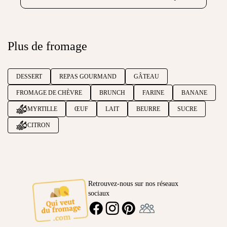
Plus de fromage
DESSERT
REPAS GOURMAND
GÂTEAU
FROMAGE DE CHÈVRE
BRUNCH
FARINE
BANANE
MYRTILLE
ŒUF
LAIT
BEURRE
SUCRE
CITRON
Retrouvez-nous sur nos réseaux
sociaux
Ambassadeur
FACEBOOK
INSTAGRAM
PINTEREST