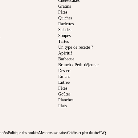
Cheesecakes
Gratins
Pâtes
Quiches
Raclettes
Salades
Soupes
r
Tartes
Un type de recette ?
Apéritif
Barbecue
Brunch / Petit-déjeuner
Dessert
En-cas
Entrée
Fêtes
Goûter
Planches
Plats
onnées
Politique des cookies
Mentions sanitaires
Crédits et plan du site
FAQ