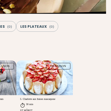
GES
LES PLATEAUX
(
0
)
(
0
)
SAISON
DE SAISON
rais
5. Charlotte aux fraises mascarpone
30 min
ST MÔRET