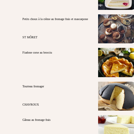
Petits choux à la crème au fromage frais et mascarpone
ST MÔRET
Fiadone corse au brocciu
Tourteau fromager
CHAVROUX
Gâteau au fromage frais