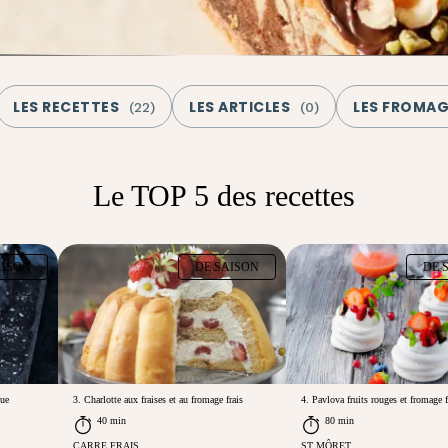
LES RECETTES
LES ARTICLES
LES FROMA
(
22
)
(
0
)
Le TOP 5 des recettes
AISON
DE SAISON
DE 
gue
3. Charlotte aux fraises et au fromage frais
4. Pavlova fruits rouges et fromage f
40 min
80 min
CARRE FRAIS
ST MÔRET