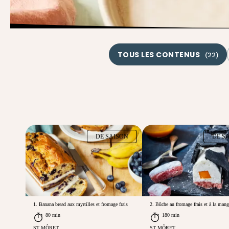
TOUS LES CONTENUS
(
22
)
DE SAISON
DE S
1. Banana bread aux myrtilles et fromage frais
2. Bûche au fromage frais et à la man
80 min
180 min
ST MÔRET
ST MÔRET