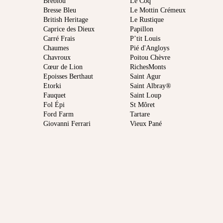
Brebiou
Le Coq
Bresse Bleu
Le Mottin Crémeux
British Heritage
Le Rustique
Caprice des Dieux
Papillon
Carré Frais
P’tit Louis
Chaumes
Pié d'Angloys
Chavroux
Poitou Chèvre
Cœur de Lion
RichesMonts
Epoisses Berthaut
Saint Agur
Etorki
Saint Albray®
Fauquet
Saint Loup
Fol Épi
St Môret
Ford Farm
Tartare
Giovanni Ferrari
Vieux Pané