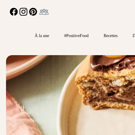
Ambassadeur
FACEBOOK
INSTAGRAM
PINTEREST
À la une
#PositiveFood
Recettes
D