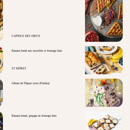
CAPRICE DES DIEUX
Banana bread aux myrtilles et fromage frais
ST MÔRET
Gâteau de Pâques russe (Pashka)
Banana bread, glaçage au fromage frais