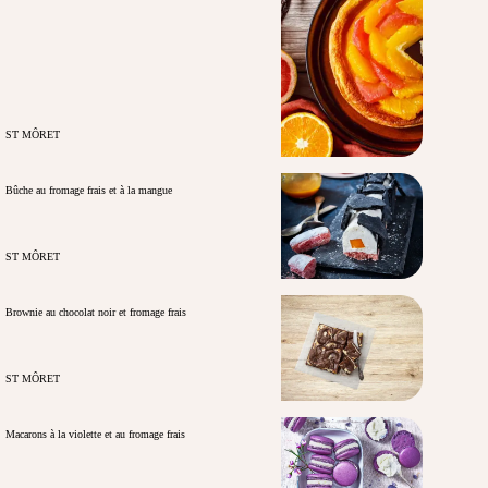
ST MÔRET
Bûche au fromage frais et à la mangue
ST MÔRET
Brownie au chocolat noir et fromage frais
ST MÔRET
Macarons à la violette et au fromage frais