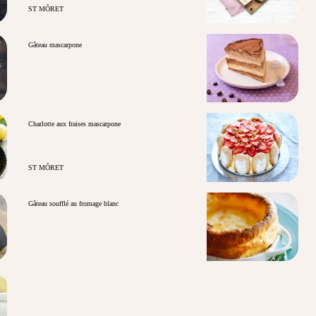
ST MÔRET
Gâteau mascarpone
Charlotte aux fraises mascarpone
ST MÔRET
Gâteau soufflé au fromage blanc