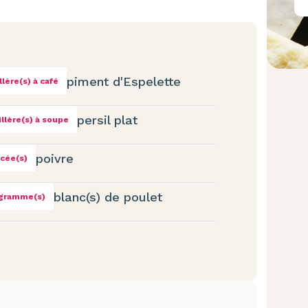
piment d'Espelette
illère(s) à café
persil plat
illère(s) à soupe
poivre
ncée(s)
blanc(s) de poulet
 gramme(s)