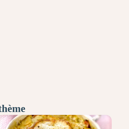
 thème