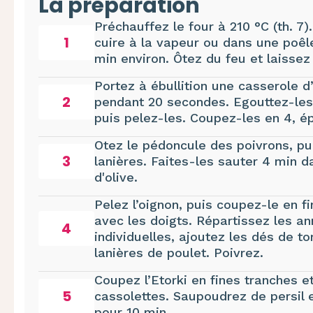
La préparation
Préchauffez le four à 210 °C (th. 7).
1
cuire à la vapeur ou dans une poêl
min environ. Ôtez du feu et laissez 
Portez à ébullition une casserole d
2
pendant 20 secondes. Egouttez-les,
puis pelez-les. Coupez-les en 4, ép
Otez le pédoncule des poivrons, pu
3
lanières. Faites-les sauter 4 min da
d'olive.
Pelez l’oignon, puis coupez-le en 
avec les doigts. Répartissez les a
4
individuelles, ajoutez les dés de to
lanières de poulet. Poivrez.
Coupez l’Etorki en fines tranches e
5
cassolettes. Saupoudrez de persil 
pour 10 min.