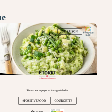
ue
DE SAISON
Risotto aux asperges et fromage de brebis
#POSITIVEFOOD
COURGETTE
55 min