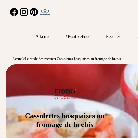
Ambassadeur
FACEBOOK
INSTAGRAM
PINTEREST
À la une
#PositiveFood
Recettes
D
Accueil
Le guide des recettes
Cassolettes basquaises au fromage de brebis
Cassolettes basquaises au
fromage de brebis