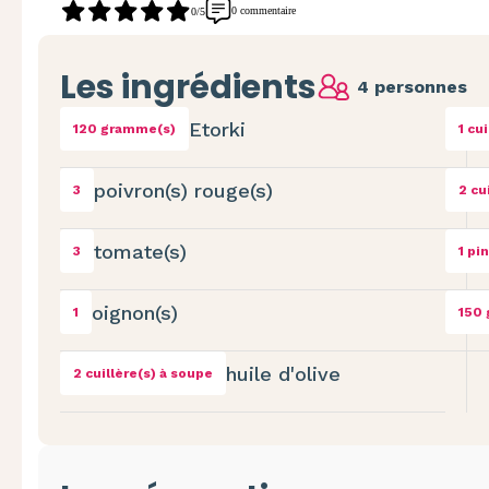
0 commentaire
0/5
Les ingrédients
4 personnes
Etorki
120 gramme(s)
1 cu
poivron(s) rouge(s)
3
2 cu
tomate(s)
3
1 pi
oignon(s)
1
150
huile d'olive
2 cuillère(s) à soupe