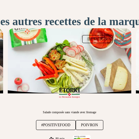
es autres recettes de la marq
DE SAISON
Salade composée sans viande avec fromage
#POSITIVEFOOD
POIVRON
80 min