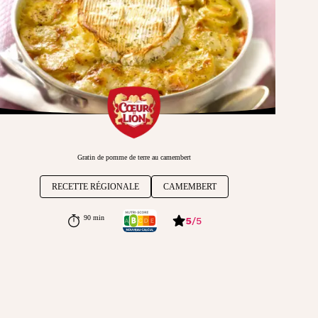
Gratin de pomme de terre au camembert
RECETTE RÉGIONALE
CAMEMBERT
90 min
5
/
5