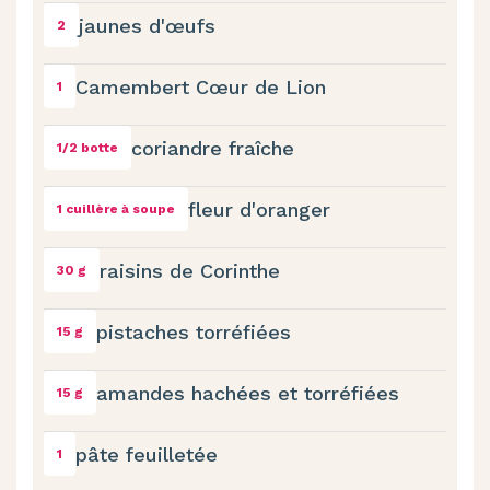
jaunes d'œufs
2
Camembert Cœur de Lion
1
coriandre fraîche
1/2 botte
fleur d'oranger
1 cuillère à soupe
raisins de Corinthe
30 g
pistaches torréfiées
15 g
amandes hachées et torréfiées
15 g
pâte feuilletée
1