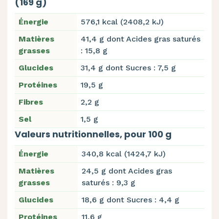
(169 g)
Énergie
576,1 kcal (2408,2 kJ)
Matières
41,4 g dont Acides gras saturés
grasses
: 15,8 g
Glucides
31,4 g dont Sucres : 7,5 g
Protéines
19,5 g
Fibres
2,2 g
Sel
1,5 g
Valeurs nutritionnelles, pour 100 g
Énergie
340,8 kcal (1424,7 kJ)
Matières
24,5 g dont Acides gras
grasses
saturés : 9,3 g
Glucides
18,6 g dont Sucres : 4,4 g
Protéines
11,6 g