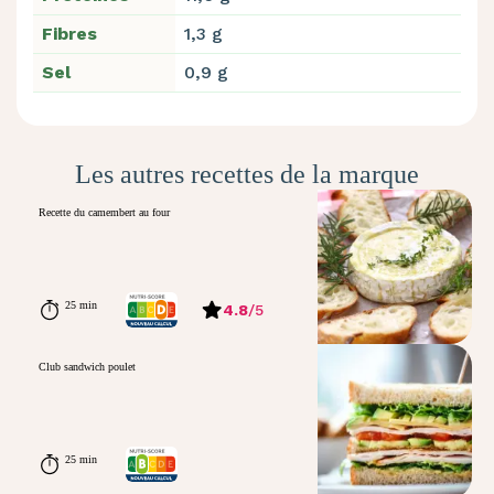
Fibres
1,3 g
Sel
0,9 g
Les autres recettes de la marque
Recette du camembert au four
25 min
4.8
/
5
Club sandwich poulet
25 min