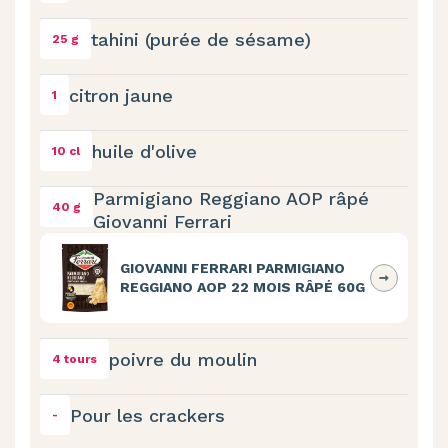
tahini (purée de sésame)
25 g
citron jaune
1
huile d'olive
10 cl
Parmigiano Reggiano AOP râpé
40 g
Giovanni Ferrari
GIOVANNI FERRARI PARMIGIANO
REGGIANO AOP 22 MOIS RÂPÉ 60G
poivre du moulin
4 tours
Pour les crackers
-