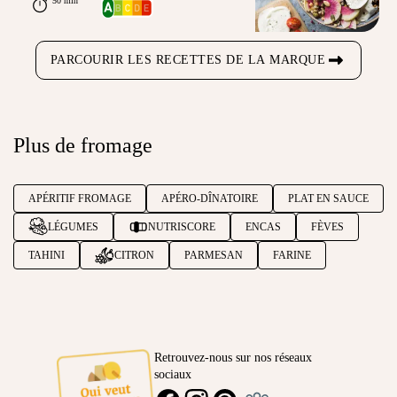
50 min
PARCOURIR LES RECETTES DE LA MARQUE
Plus de fromage
APÉRITIF FROMAGE
APÉRO-DÎNATOIRE
PLAT EN SAUCE
LÉGUMES
NUTRISCORE
ENCAS
FÈVES
TAHINI
CITRON
PARMESAN
FARINE
Retrouvez-nous sur nos réseaux
sociaux
Ambassadeur
FACEBOOK
INSTAGRAM
PINTEREST