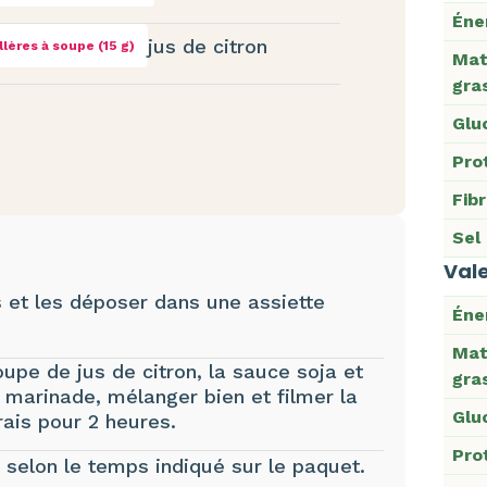
Éne
jus de citron
illères à soupe (15 g)
Mat
gra
Glu
Pro
Fib
Sel
Vale
 et les déposer dans une assiette
Éne
Mat
upe de jus de citron, la sauce soja et
gra
 marinade, mélanger bien et filmer la
Glu
frais pour 2 heures.
Pro
z selon le temps indiqué sur le paquet.