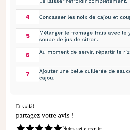
Le laisser refroidir complètement.
4
Concasser les noix de cajou et co
Mélanger le fromage frais avec le ya
5
soupe de jus de citron.
Au moment de servir, répartir le ri
6
Ajouter une belle cuillérée de sau
7
cajou.
Et voilà!
partagez votre avis !
Notez cette recette