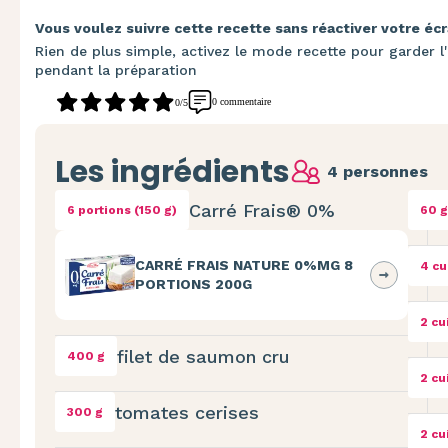
Vous voulez suivre cette recette sans réactiver votre écr
Rien de plus simple, activez le mode recette pour garder l'
pendant la préparation
0 commentaire
0/5
Les ingrédients
4 personnes
Carré Frais® 0%
6 portions (150 g)
60 g
CARRÉ FRAIS NATURE 0%MG 8
4 cu
PORTIONS 200G
2 cu
filet de saumon cru
400 g
2 cu
tomates cerises
300 g
2 cu