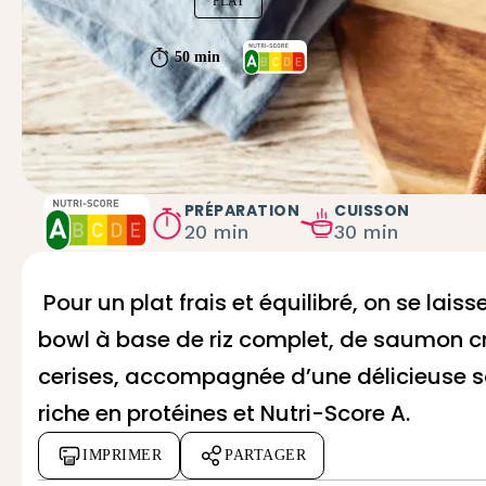
PLAT
50 min
PRÉPARATION
CUISSON
20 min
30 min
Pour un plat frais et équilibré, on se lais
bowl à base de riz complet, de saumon c
cerises, accompagnée d’une délicieuse 
riche en protéines et Nutri-Score A.
IMPRIMER
PARTAGER