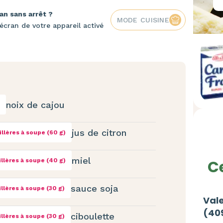
an sans arrêt ?
MODE CUISINE
écran de votre appareil activé
noix de cajou
jus de citron
illères à soupe (60 g)
miel
illères à soupe (40 g)
Ce
sauce soja
illères à soupe (30 g)
Vale
(40
ciboulette
illères à soupe (30 g)