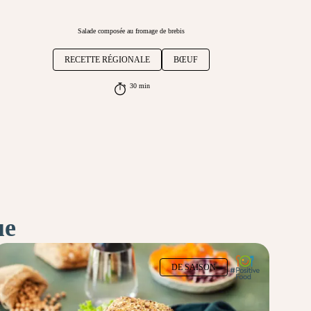
Salade composée au fromage de brebis
RECETTE RÉGIONALE
BŒUF
30 min
ue
DE SAISON