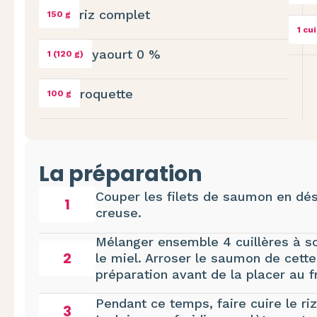
riz complet
150 g
1 cu
yaourt 0 %
1 (120 g)
roquette
100 g
La préparation
Couper les filets de saumon en dés
1
creuse.
Mélanger ensemble 4 cuillères à so
2
le miel. Arroser le saumon de cette
préparation avant de la placer au 
Pendant ce temps, faire cuire le ri
3