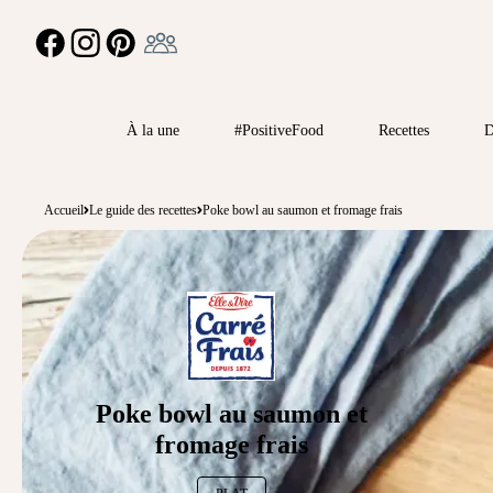
Ambassadeur
FACEBOOK
INSTAGRAM
PINTEREST
À la une
#PositiveFood
Recettes
D
Accueil
Le guide des recettes
Poke bowl au saumon et fromage frais
Poke bowl au saumon et
fromage frais