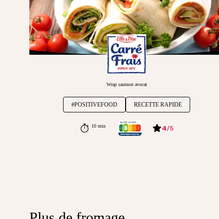
Wrap saumon avocat
#POSITIVEFOOD
RECETTE RAPIDE
10 min
4
/
5
Plus de fromage