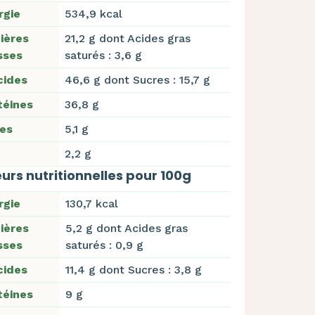
rgie
534,9 kcal
ières
21,2 g dont Acides gras
sses
saturés : 3,6 g
cides
46,6 g dont Sucres : 15,7 g
téines
36,8 g
res
5,1 g
2,2 g
urs nutritionnelles pour 100g
rgie
130,7 kcal
ières
5,2 g dont Acides gras
sses
saturés : 0,9 g
cides
11,4 g dont Sucres : 3,8 g
téines
9 g