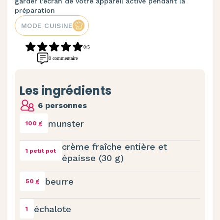
garder l'écran de votre appareil activé pendant la
préparation
MODE CUISINE
0/5
0 commentaire
Les ingrédients
6 personnes
munster
100 g
crème fraîche entière et
1 petit pot
épaisse (30 g)
beurre
50 g
échalote
1