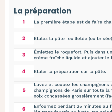
La préparation
1
La première étape est de faire chau
2
Etalez la pâte feuilletée (ou brisée
Émiettez le
roquefort
. Puis dans un
3
crème fraîche liquide et ajouter le
4
Etaler la préparation sur la pâte.
Lavez et coupez les champignons en
5
champignons de Paris sur toute la t
noix concassées grossièrement (fac
Enfournez pendant 25 minutes au fo
6
légumes favoris ou juste une salad