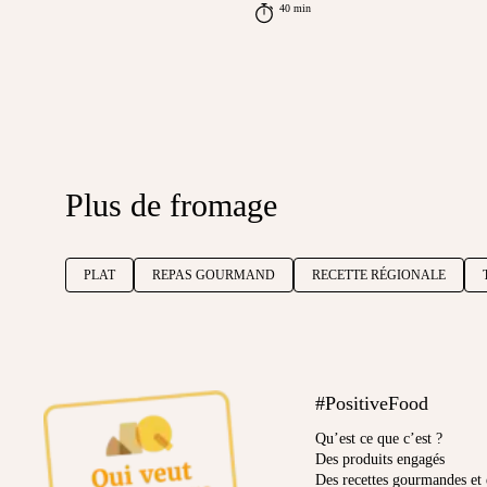
40 min
Plus de fromage
PLAT
REPAS GOURMAND
RECETTE RÉGIONALE
#PositiveFood
Qu’est ce que c’est ?
Des produits engagés
Des recettes gourmandes et 