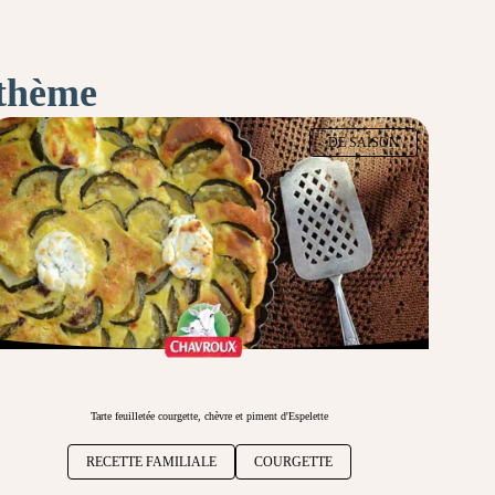
 thème
DE SAISON
Tarte feuilletée courgette, chèvre et piment d'Espelette
RECETTE FAMILIALE
COURGETTE