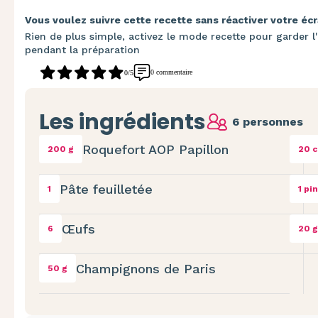
Vous voulez suivre cette recette sans réactiver votre écr
Rien de plus simple, activez le mode recette pour garder l'
pendant la préparation
0 commentaire
0/5
Les ingrédients
6 personnes
Roquefort AOP Papillon
200 g
20 c
Pâte feuilletée
1
1 pi
Œufs
6
20 g
Champignons de Paris
50 g