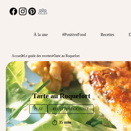
Ambassadeur
FACEBOOK
INSTAGRAM
PINTEREST
À la une
#PositiveFood
Recettes
D
Accueil
Le guide des recettes
Tarte au Roquefort
Tarte au Roquefort
PLAT
RECETTE RÉGIONALE
35 min