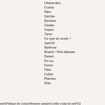
Cheesecakes
Gratins
Pâtes
Quiches
Raclettes
Salades
Soupes
r
Tartes
Un type de recette ?
Apéritif
Barbecue
Brunch / Petit-déjeuner
Dessert
En-cas
Entrée
Fêtes
Goûter
Planches
Plats
onnées
Politique des cookies
Mentions sanitaires
Crédits et plan du site
FAQ