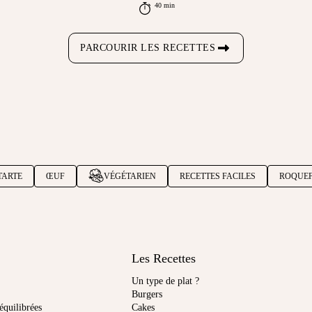
40 min
PARCOURIR LES RECETTES
TARTE
ŒUF
VÉGÉTARIEN
RECETTES FACILES
ROQUE
Les Recettes
Un type de plat ?
Burgers
équilibrées
Cakes