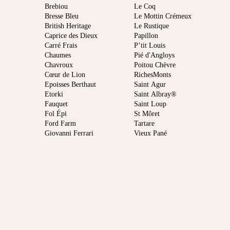
Brebiou
Le Coq
Bresse Bleu
Le Mottin Crémeux
British Heritage
Le Rustique
Caprice des Dieux
Papillon
Carré Frais
P’tit Louis
Chaumes
Pié d'Angloys
Chavroux
Poitou Chèvre
Cœur de Lion
RichesMonts
Epoisses Berthaut
Saint Agur
Etorki
Saint Albray®
Fauquet
Saint Loup
Fol Épi
St Môret
Ford Farm
Tartare
Giovanni Ferrari
Vieux Pané