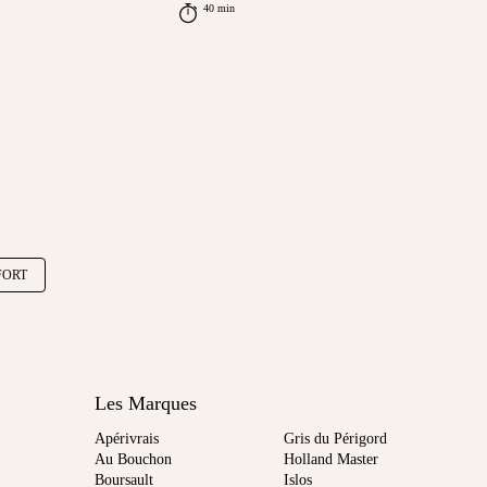
40 min
FORT
Les Marques
Apérivrais
Gris du Périgord
Au Bouchon
Holland Master
Boursault
Islos