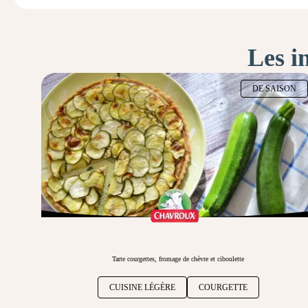
Les i
DE SAISON
Tarte courgettes, fromage de chèvre et ciboulette
CUISINE LÉGÈRE
COURGETTE