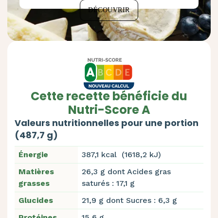
DÉCOUVRIR
Cette recette bénéficie du
Nutri-Score A
Valeurs nutritionnelles pour une portion
(487,7 g)
Énergie
387,1 kcal (1618,2 kJ)
Matières
26,3 g dont Acides gras
grasses
saturés : 17,1 g
Glucides
21,9 g dont Sucres : 6,3 g
Protéines
15,6 g