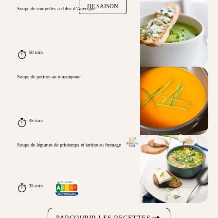
DE SAISON
Soupe de courgettes au bleu d’Auvergne
50 min
Soupe de potiron au mascarpone
35 min
Soupe de légumes de printemps et tartine au fromage
35 min