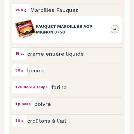
Maroilles Fauquet
200 g
FAUQUET MAROILLES AOP
MIGNON 375G
crème entière liquide
15 cl
beurre
30 g
farine
1 cuillère à soupe
poivre
1 pincée
croûtons à l'ail
30 g