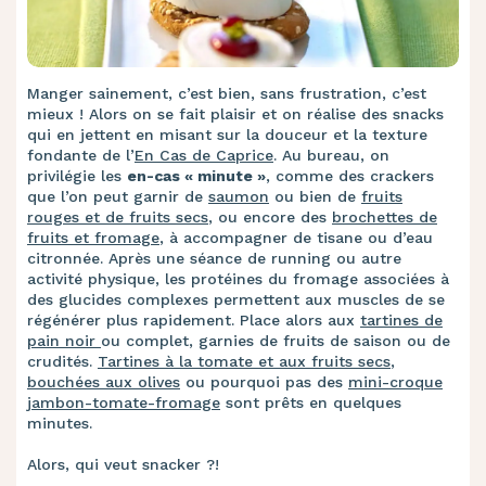
Manger sainement, c’est bien, sans frustration, c’est
mieux ! Alors on se fait plaisir et on réalise des snacks
qui en jettent en misant sur la douceur et la texture
fondante de l’
En Cas de Caprice
. Au bureau, on
privilégie les
en-cas « minute »
, comme des crackers
que l’on peut garnir de
saumon
ou bien de
fruits
rouges et de fruits secs
, ou encore des
brochettes de
fruits et fromage
, à accompagner de tisane ou d’eau
citronnée. Après une séance de running ou autre
activité physique, les protéines du fromage associées à
des glucides complexes permettent aux muscles de se
régénérer plus rapidement. Place alors aux
tartines de
pain noir
ou complet, garnies de fruits de saison ou de
crudités.
Tartines à la tomate et aux fruits secs
,
bouchées aux olives
ou pourquoi pas des
mini-croque
jambon-tomate-fromage
sont prêts en quelques
minutes.
Alors, qui veut snacker ?!