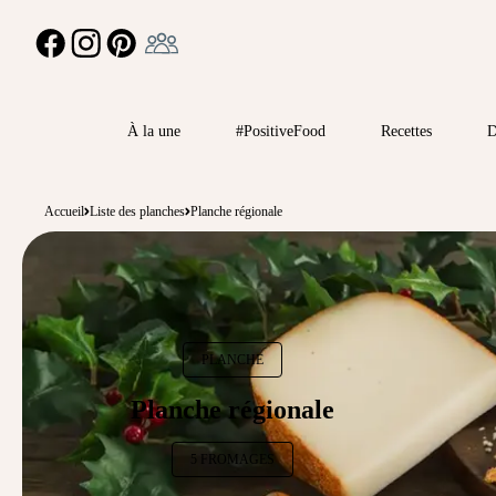
Ambassadeur
FACEBOOK
INSTAGRAM
PINTEREST
À la une
#PositiveFood
Recettes
D
Accueil
Liste des planches
Planche régionale
PLANCHE
Planche régionale
5 FROMAGES