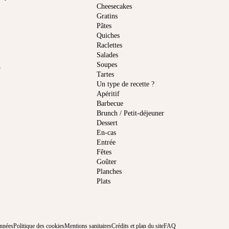
Cheesecakes
Gratins
Pâtes
Quiches
Raclettes
Salades
Soupes
r
Tartes
Un type de recette ?
Apéritif
Barbecue
Brunch / Petit-déjeuner
Dessert
En-cas
Entrée
Fêtes
Goûter
Planches
Plats
onnées
Politique des cookies
Mentions sanitaires
Crédits et plan du site
FAQ