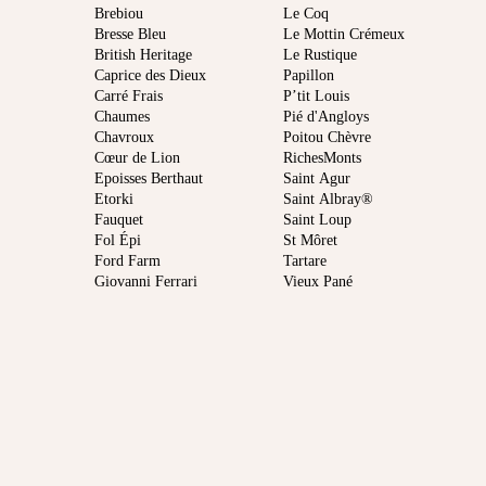
Brebiou
Le Coq
Bresse Bleu
Le Mottin Crémeux
British Heritage
Le Rustique
Caprice des Dieux
Papillon
Carré Frais
P’tit Louis
Chaumes
Pié d'Angloys
Chavroux
Poitou Chèvre
Cœur de Lion
RichesMonts
Epoisses Berthaut
Saint Agur
Etorki
Saint Albray®
Fauquet
Saint Loup
Fol Épi
St Môret
Ford Farm
Tartare
Giovanni Ferrari
Vieux Pané