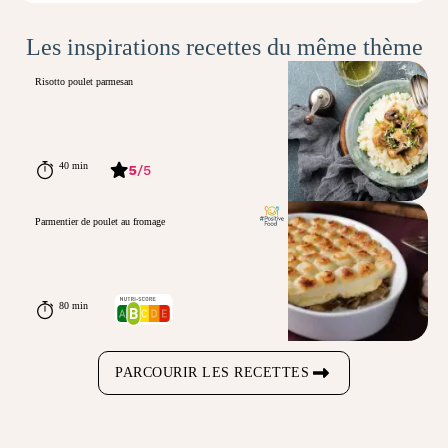
Les inspirations recettes du même thème
Risotto poulet parmesan
40 min
5
/
5
Parmentier de poulet au fromage
80 min
PARCOURIR LES RECETTES