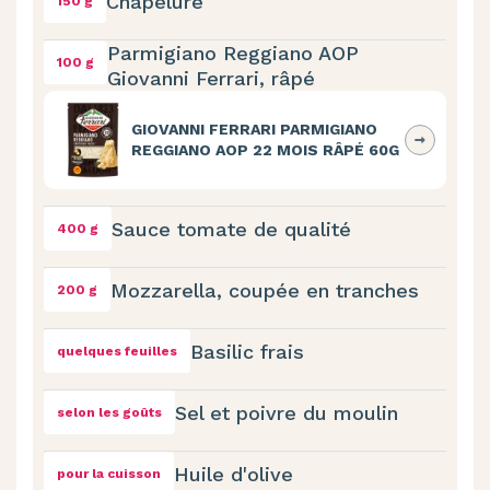
Chapelure
150 g
Parmigiano Reggiano AOP
100 g
Giovanni Ferrari, râpé
GIOVANNI FERRARI PARMIGIANO
REGGIANO AOP 22 MOIS RÂPÉ 60G
Sauce tomate de qualité
400 g
Mozzarella, coupée en tranches
200 g
Basilic frais
quelques feuilles
Sel et poivre du moulin
selon les goûts
Huile d'olive
pour la cuisson