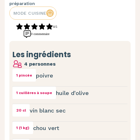
préparation
MODE CUISINE
0/5
0 commentaire
Les ingrédients
4 personnes
poivre
1 pincée
huile d'olive
1 cuillères à soupe
vin blanc sec
20 cl
chou vert
1 (1 kg)