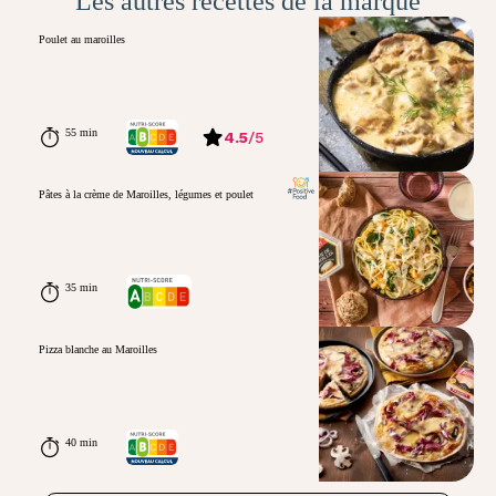
Les autres recettes de la marque
Poulet au maroilles
55 min
4.5
/
5
Pâtes à la crème de Maroilles, légumes et poulet
35 min
Pizza blanche au Maroilles
40 min