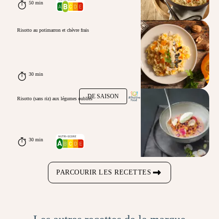
50 min
Risotto au potimarron et chèvre frais
30 min
DE SAISON
Risotto (sans riz) aux légumes oubliés
30 min
PARCOURIR LES RECETTES