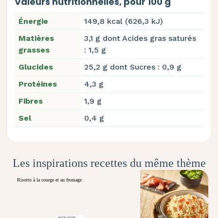
Valeurs nutritionnelles, pour 100 g
Énergie
149,8 kcal (626,3 kJ)
Matières
3,1 g dont Acides gras saturés
grasses
: 1,5 g
Glucides
25,2 g dont Sucres : 0,9 g
Protéines
4,3 g
Fibres
1,9 g
Sel
0,4 g
Les inspirations recettes du même thème
Risotto à la courge et au fromage