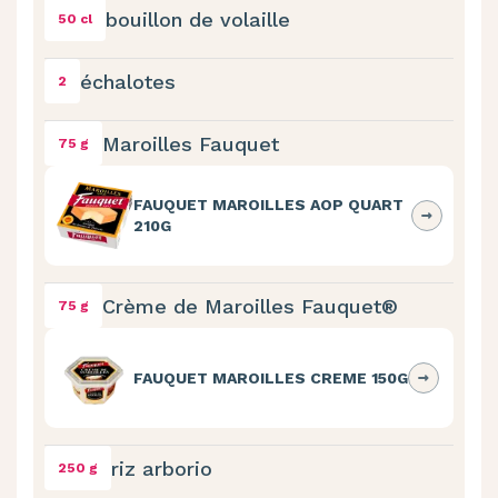
bouillon de volaille
50 cl
échalotes
2
Maroilles Fauquet
75 g
FAUQUET MAROILLES AOP QUART
210G
Crème de Maroilles Fauquet®
75 g
FAUQUET MAROILLES CREME 150G
riz arborio
250 g