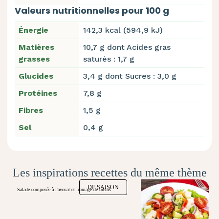
Valeurs nutritionnelles pour 100 g
Énergie
142,3 kcal (594,9 kJ)
Matières
10,7 g dont Acides gras
grasses
saturés : 1,7 g
Glucides
3,4 g dont Sucres : 3,0 g
Protéines
7,8 g
Fibres
1,5 g
Sel
0,4 g
Les inspirations recettes du même thème
DE SAISON
Salade composée à l'avocat et fromage de brebis