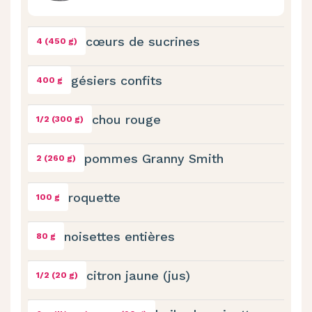
cœurs de sucrines
4 (450 g)
gésiers confits
400 g
chou rouge
1/2 (300 g)
pommes Granny Smith
2 (260 g)
roquette
100 g
noisettes entières
80 g
citron jaune (jus)
1/2 (20 g)