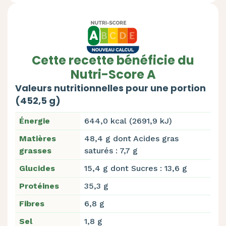
Cette recette bénéficie du
Nutri-Score A
Valeurs nutritionnelles pour une portion
(452,5 g)
Énergie
644,0 kcal (2691,9 kJ)
Matières
48,4 g dont Acides gras
grasses
saturés : 7,7 g
Glucides
15,4 g dont Sucres : 13,6 g
Protéines
35,3 g
Fibres
6,8 g
Sel
1,8 g