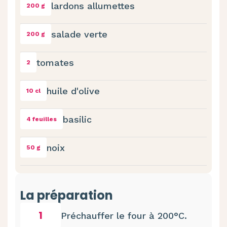
lardons allumettes
200 g
salade verte
200 g
tomates
2
huile d'olive
10 cl
basilic
4 feuilles
noix
50 g
La préparation
1
Préchauffer le four à 200°C.