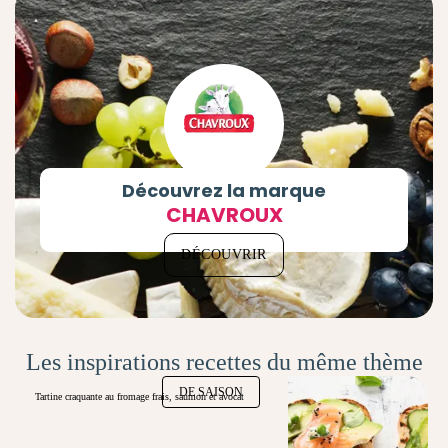
Découvrez la marque
CHAVROUX
DÉCOUVRIR
Les inspirations recettes du même thème
DE SAISON
Tartine craquante au fromage frais, saumon et avocat