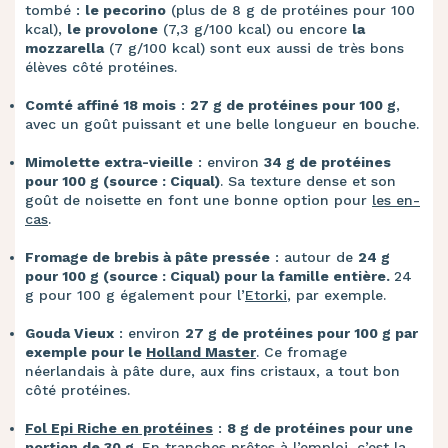
tombé :
le pecorino
(plus de 8 g de protéines pour 100
kcal),
le provolone
(7,3 g/100 kcal) ou encore
la
mozzarella
(7 g/100 kcal) sont eux aussi de très bons
élèves côté protéines.
Comté affiné 18 mois
:
27 g de protéines pour 100 g
,
avec un goût puissant et une belle longueur en bouche.
Mimolette extra-vieille
: environ
34 g de protéines
pour 100 g (source : Ciqual)
. Sa texture dense et son
goût de noisette en font une bonne option pour
les en-
cas
.
Fromage de brebis à pâte pressée
: autour de
24 g
pour 100 g (source : Ciqual) pour la famille entière.
24
g pour 100 g également pour l’
Etorki
, par exemple.
Gouda Vieux
: environ
27 g de protéines pour 100 g par
exemple pour le
Holland Master
. Ce fromage
néerlandais à pâte dure, aux fins cristaux, a tout bon
côté protéines.
Fol Epi Riche en protéines
:
8 g de protéines pour une
portion de 30 g
. En tranches prêtes à l’emploi, c’est la