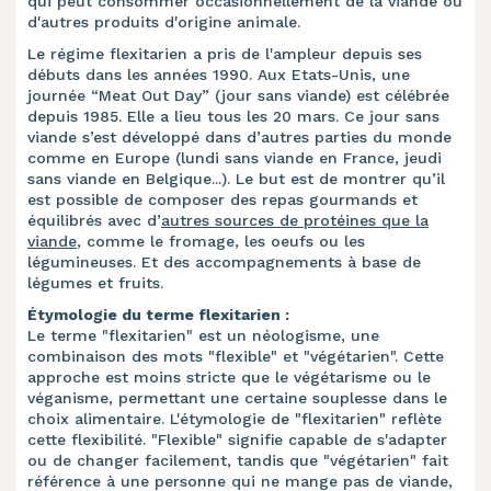
qui peut consommer occasionnellement de la viande ou
d'autres produits d'origine animale.
Le régime flexitarien a pris de l'ampleur depuis ses
débuts dans les années 1990. Aux Etats-Unis, une
journée “Meat Out Day” (jour sans viande) est célébrée
depuis 1985. Elle a lieu tous les 20 mars. Ce jour sans
viande s’est développé dans d’autres parties du monde
comme en Europe (lundi sans viande en France, jeudi
sans viande en Belgique...). Le but est de montrer qu’il
est possible de composer des repas gourmands et
équilibrés avec d’
autres sources de protéines que la
viande
, comme le fromage, les oeufs ou les
légumineuses. Et des accompagnements à base de
légumes et fruits.
Étymologie du terme flexitarien :
Le terme "flexitarien" est un néologisme, une
combinaison des mots "flexible" et "végétarien". Cette
approche est moins stricte que le végétarisme ou le
véganisme, permettant une certaine souplesse dans le
choix alimentaire. L'étymologie de "flexitarien" reflète
cette flexibilité. "Flexible" signifie capable de s'adapter
ou de changer facilement, tandis que "végétarien" fait
référence à une personne qui ne mange pas de viande,