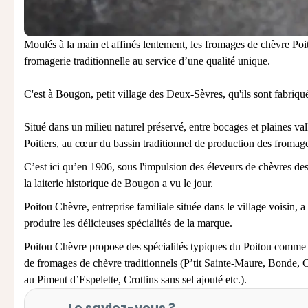
Moulés à la main et affinés lentement, les
fromages de chèvre
Poit
fromagerie traditionnelle au service d’une qualité unique.
C'est à Bougon, petit village des Deux-Sèvres, qu'ils sont fabriqu
Situé dans un milieu naturel préservé, entre bocages et plaines v
Poitiers, au cœur du bassin traditionnel de production des fromag
C’est ici qu’en 1906, sous l'impulsion des éleveurs de chèvres de
la laiterie historique de Bougon a vu le jour.
Poitou Chèvre, entreprise familiale située dans le village voisin, a
produire les délicieuses spécialités de la marque.
Poitou Chèvre propose des spécialités typiques du Poitou comme l
de fromages de chèvre traditionnels (P’tit Sainte-Maure, Bonde, 
au Piment d’Espelette, Crottins sans sel ajouté etc.).
Le saviez-vous ?