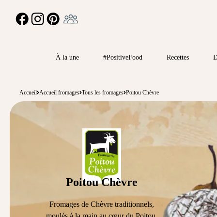
Ambassadeur
FACEBOOK
INSTAGRAM
PINTEREST
À la une
#PositiveFood
Recettes
D
Accueil
Accueil fromages
Tous les fromages
Poitou Chèvre
Poitou Chèvre
Fromages de Chèvre traditionnels,
moulés à la main au cœur du Poitou.