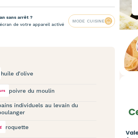
an sans arrêt ?
MODE CUISINE
écran de votre appareil activé
huile d'olive
poivre du moulin
urs
pains individuels au levain du
Ce
boulanger
roquette
g
Vale