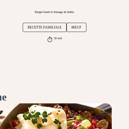
Burger boeuf et fromage de brebis
RECETTE FAMILIALE
BŒUF
50 min
ue
DE SAISON