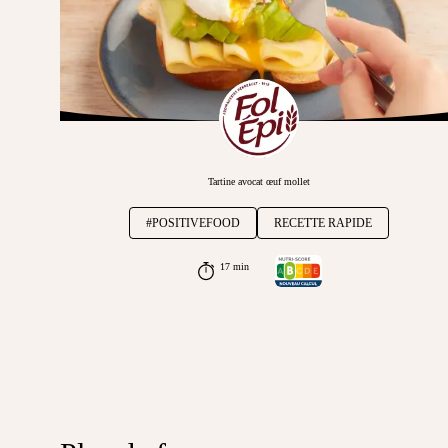
Tartine avocat œuf mollet
#POSITIVEFOOD
RECETTE RAPIDE
17 min