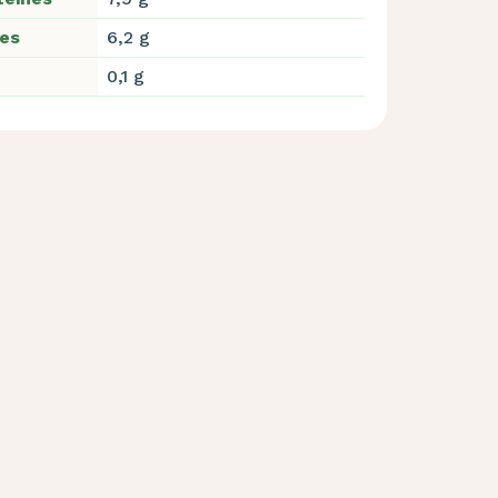
res
6,2 g
0,1 g