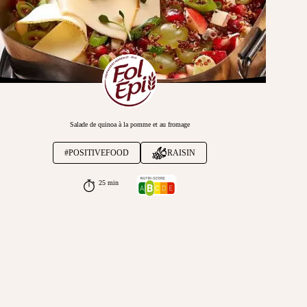
Salade de quinoa à la pomme et au fromage
#POSITIVEFOOD
RAISIN
25 min