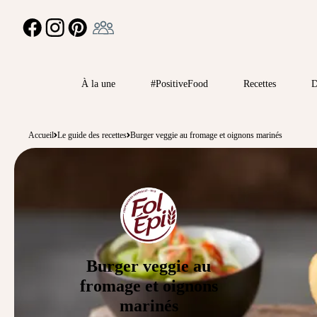
Ambassadeur
FACEBOOK
INSTAGRAM
PINTEREST
À la une
#PositiveFood
Recettes
D
Accueil
Le guide des recettes
Burger veggie au fromage et oignons marinés
Burger veggie au
fromage et oignons
marinés