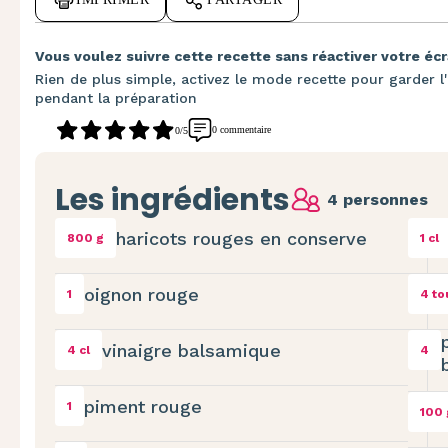
Vous voulez suivre cette recette sans réactiver votre écr
Rien de plus simple, activez le mode recette pour garder l'
pendant la préparation
0 commentaire
0/5
Les ingrédients
4 personnes
haricots rouges en conserve
800 g
1 cl
oignon rouge
1
4 to
vinaigre balsamique
4 cl
4
piment rouge
1
100 