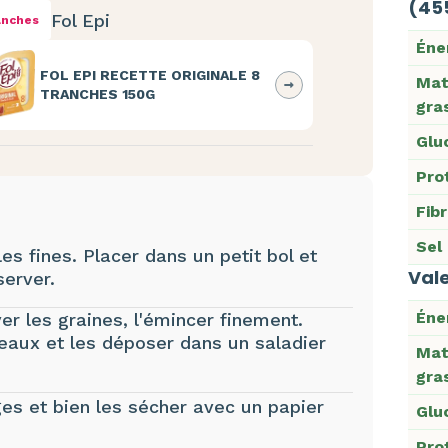
(45
Fol Epi
anches
Éne
FOL EPI RECETTE ORIGINALE 8
Mat
TRANCHES 150G
gra
Glu
Pro
Fib
Sel
lles fines. Placer dans un petit bol et
Vale
server.
Éne
er les graines, l'émincer finement.
eaux et les déposer dans un saladier
Mat
gra
ges et bien les sécher avec un papier
Glu
Pro