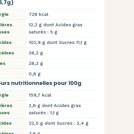
5,7g)
rgie
728 kcal
ières
12,2 g dont Acides gras
sses
saturés : 5 g
cides
102,9 g dont Sucres 11,1 g
téines
36,2 g
res
28,3 g
0,8 g
urs nutritionnelles pour 100g
rgie
159,7 kcal
ières
2,6 g dont Acides gras
sses
saturés : 1,1 g
cides
22,5 g dont Sucres : 2,4 g
téines
7,9 g