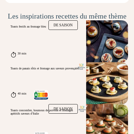
Les inspirations recettes du même thème
DE SAISON
Toasts festifs au fromage bleu
30 min
Toasts de panais rôtis et fromage aux saveurs provençales
40 min
DE SAISON
Toasts concombre, houmous de poivron et fromages
apéritifs saveurs d’Italie