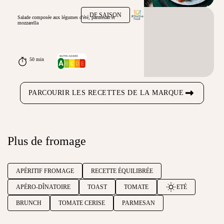
DE SAISON
Salade composée aux légumes d'été, parmesan et
mozzarella
50 min
PARCOURIR LES RECETTES DE LA MARQUE
Plus de fromage
APÉRITIF FROMAGE
RECETTE ÉQUILIBRÉE
APÉRO-DÎNATOIRE
TOAST
TOMATE
ETÉ
BRUNCH
TOMATE CERISE
PARMESAN