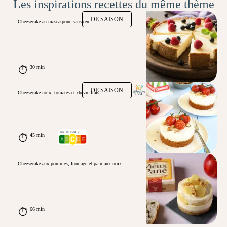
Les inspirations recettes du même thème
DE SAISON
Cheesecake au mascarpone sans œuf
30 min
DE SAISON
Cheesecake noix, tomates et chèvre frais
45 min
Cheesecake aux pommes, fromage et pain aux noix
66 min