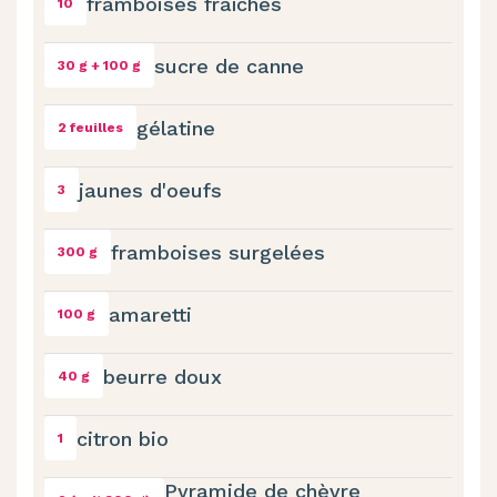
framboises fraîches
10
sucre de canne
30 g + 100 g
gélatine
2 feuilles
jaunes d'oeufs
3
framboises surgelées
300 g
amaretti
100 g
beurre doux
40 g
citron bio
1
Pyramide de chèvre