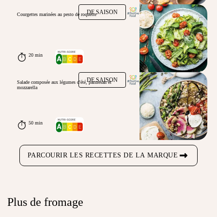
DE SAISON
Courgettes marinées au pesto de roquette
20 min
DE SAISON
Salade composée aux légumes d'été, parmesan et
mozzarella
50 min
PARCOURIR LES RECETTES DE LA MARQUE
Plus de fromage