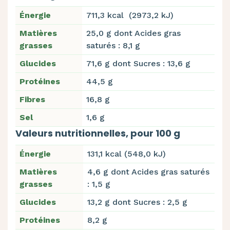
Énergie
711,3 kcal (2973,2 kJ)
Matières
25,0 g dont Acides gras
grasses
saturés : 8,1 g
Glucides
71,6 g dont Sucres : 13,6 g
Protéines
44,5 g
Fibres
16,8 g
Sel
1,6 g
Valeurs nutritionnelles, pour 100 g
Énergie
131,1 kcal (548,0 kJ)
Matières
4,6 g dont Acides gras saturés
grasses
: 1,5 g
Glucides
13,2 g dont Sucres : 2,5 g
Protéines
8,2 g