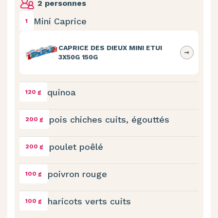
2 personnes
Mini Caprice
1
CAPRICE DES DIEUX MINI ETUI
3X50G 150G
quinoa
120 g
pois chiches cuits, égouttés
200 g
poulet poêlé
200 g
poivron rouge
100 g
haricots verts cuits
100 g