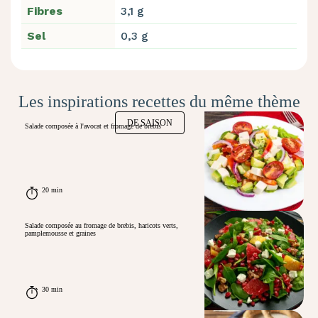
Fibres
3,1 g
Sel
0,3 g
Les inspirations recettes du même thème
DE SAISON
Salade composée à l'avocat et fromage de brebis
20 min
Salade composée au fromage de brebis, haricots verts,
pamplemousse et graines
30 min