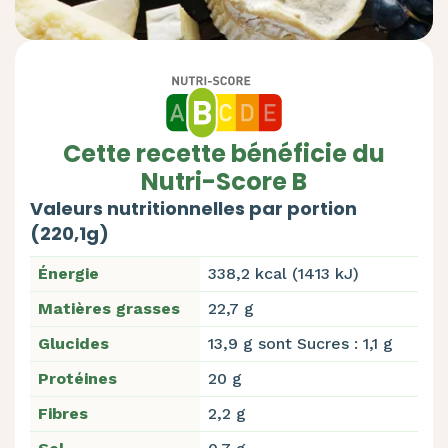
Cette recette bénéficie du
Nutri-Score B
Valeurs nutritionnelles par portion
(220,1g)
Énergie
338,2 kcal (1413 kJ)
Matières grasses
22,7 g
Glucides
13,9 g sont Sucres : 1,1 g
Protéines
20 g
Fibres
2,2 g