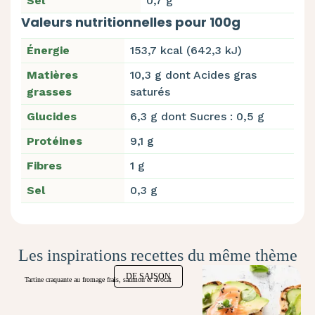
Sel
0,7 g
Valeurs nutritionnelles pour 100g
Énergie
153,7 kcal (642,3 kJ)
Matières
10,3 g dont Acides gras
grasses
saturés
Glucides
6,3 g dont Sucres : 0,5 g
Protéines
9,1 g
Fibres
1 g
Sel
0,3 g
Les inspirations recettes du même thème
DE SAISON
Tartine craquante au fromage frais, saumon et avocat