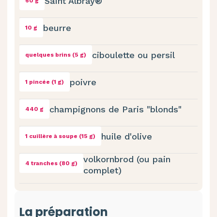
Saint Albray®
60 g
beurre
10 g
ciboulette ou persil
quelques brins (5 g)
poivre
1 pincée (1 g)
champignons de Paris "blonds"
440 g
huile d'olive
1 cuillère à soupe (15 g)
volkornbrod (ou pain
4 tranches (80 g)
complet)
La préparation