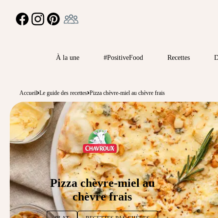
Ambassadeur
FACEBOOK
INSTAGRAM
PINTEREST
À la une
#PositiveFood
Recettes
D
Accueil
Le guide des recettes
Pizza chèvre-miel au chèvre frais
Pizza chèvre-miel au
chèvre frais