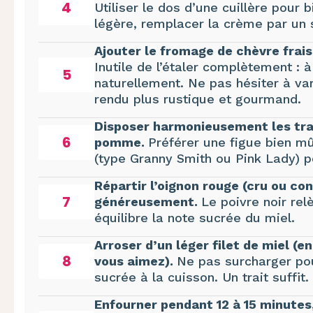
4
Utiliser le dos d’une cuillère pour b
légère, remplacer la crème par un si
Ajouter le fromage de chèvre frais 
Inutile de l’étaler complètement : à 
5
naturellement. Ne pas hésiter à var
rendu plus rustique et gourmand.
Disposer harmonieusement les tran
6
pomme.
Préférer une figue bien 
(type Granny Smith ou Pink Lady) p
Répartir l’oignon rouge (cru ou con
7
généreusement.
Le poivre noir rel
équilibre la note sucrée du miel.
Arroser d’un léger filet de miel (e
8
vous aimez).
Ne pas surcharger pou
sucrée à la cuisson. Un trait suffit.
Enfourner pendant 12 à 15 minutes,