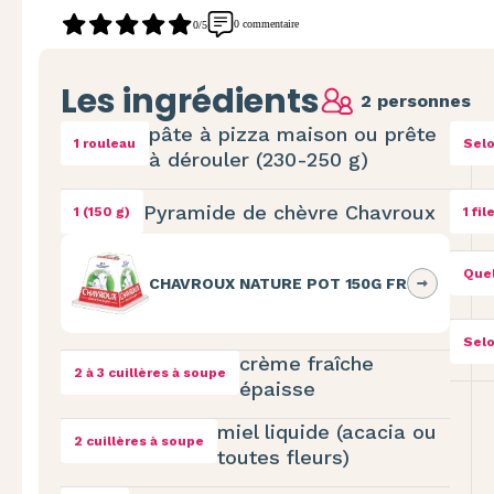
0 commentaire
0/5
Les ingrédients
2 personnes
pâte à pizza maison ou prête
1 rouleau
Selo
à dérouler (230-250 g)
Pyramide de chèvre Chavroux
1 (150 g)
1 fil
Quel
CHAVROUX NATURE POT 150G FR
Selo
crème fraîche
2 à 3 cuillères à soupe
épaisse
miel liquide (acacia ou
2 cuillères à soupe
toutes fleurs)