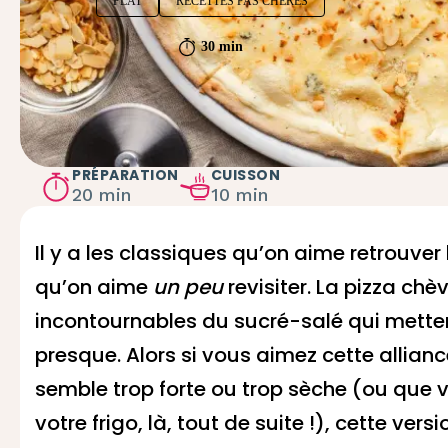
PLAT
RECETTES PAS CHÈRES
30 min
PRÉPARATION
CUISSON
20 min
10 min
Il y a les classiques qu’on aime retrouver 
qu’on aime
un peu
revisiter. La pizza chè
incontournables du sucré-salé qui mette
presque. Alors si vous aimez cette allia
semble trop forte ou trop sèche (ou que
votre frigo, là, tout de suite !), cette vers