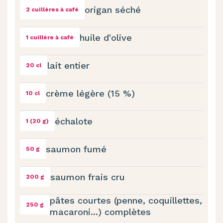
origan séché
2 cuillères à café
huile d'olive
1 cuillère à café
lait entier
20 cl
crème légère (15 %)
10 cl
échalote
1 (20 g)
saumon fumé
50 g
saumon frais cru
200 g
pâtes courtes (penne, coquillettes,
250 g
macaroni...) complètes