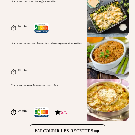
Gratin de choux au fromage à raclette
60 min
Gratin de potiron au chèvre frais, champignons et noisettes
65 min
Gratin de pomme de terre au camembert
90 min
5
/
5
PARCOURIR LES RECETTES