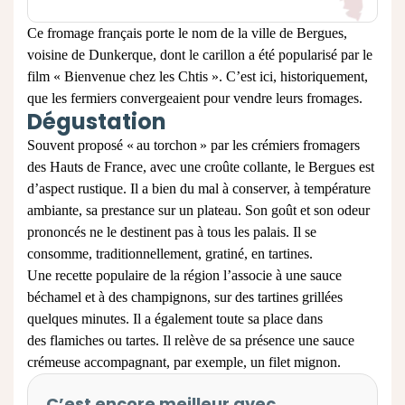
Ce fromage français porte le nom de la ville de Bergues,
voisine de Dunkerque, dont le carillon a été popularisé par le
film « Bienvenue chez les Chtis ». C’est ici, historiquement,
que les fermiers convergeaient pour vendre leurs fromages.
Dégustation
Souvent proposé « au torchon » par les crémiers fromage
r
s
des Hauts de France, avec une croûte collante, le Bergues est
d’aspect rustique
. Il a
bien du mal à conserver
, à températu
re
ambiante, sa prestance sur un
plate
a
u
.
Son goût et son odeur
prononcés
ne
le destinent
pas
à tous les palais. Il se
consomme, t
raditionnellement,
gr
a
tiné,
en tartines
.
Une recette populaire de la région l’associe à
u
n
e
sauce
béchamel et
à des
champignons,
sur des tartines grillées
quelques minutes.
Il a également toute
sa place dans
des
flamiches
ou
tartes
. Il
relève de sa présence une
sauce
crémeuse accompagnant, par exemple, un filet mignon.
C’est encore meilleur avec