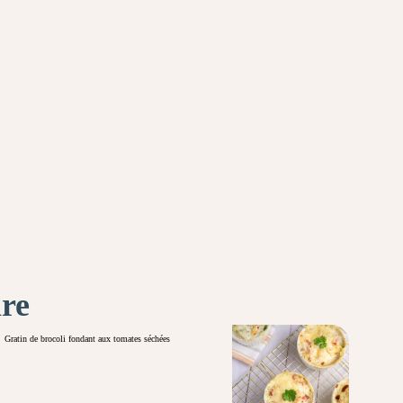
ire
Gratin de brocoli fondant aux tomates séchées