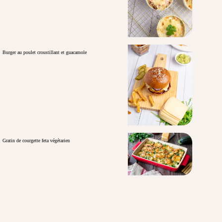
Burger au poulet croustillant et guacamole
Gratin de courgette feta végétarien