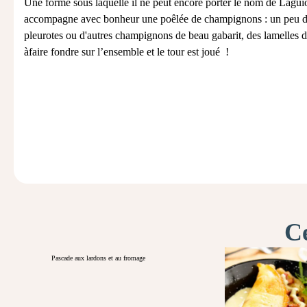
Une forme sous laquelle il
ne peut encore porter le nom de Laguio
accompagne avec
bonheur une poêlée de champignons : un peu d’
pleurotes ou
d'autres champignons de beau gabarit, des lamelle
s 
à
faire fondre sur l’ensemble et le tour est joué
!
Ce
Pascade aux lardons et au fromage