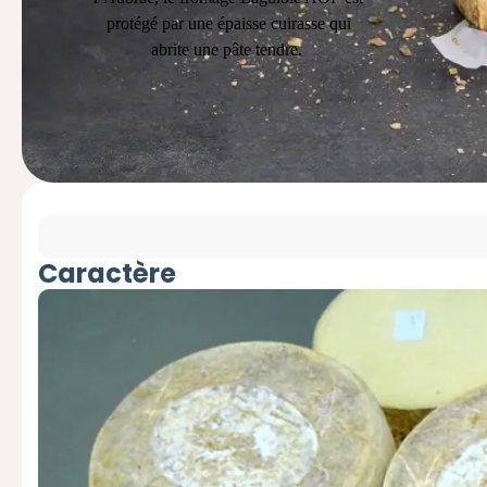
protégé
par une épaisse cuirasse qui
abrite une pâte tendre.
Caractère