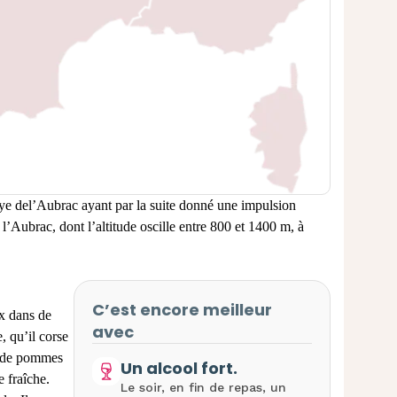
ye de
l’Aubrac ayant par la suite donné
une impulsion
 l’Aubrac, dont l’altitude
oscille entre 800 et 1400 m, à
C’est encore meilleur
ix
dans de
avec
e, qu’il corse
ée de pommes
Un alcool fort.
 fraîche.
Le soir, en fin de repas, un