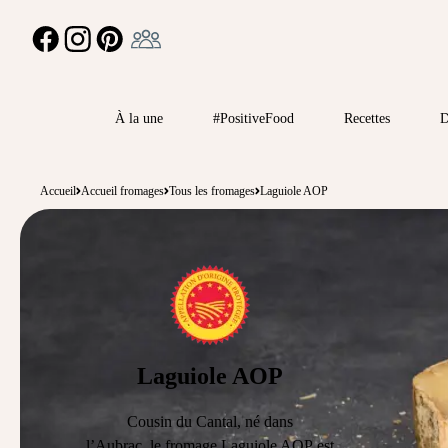
Ambassadeur
FACEBOOK
INSTAGRAM
PINTEREST
À la une
#PositiveFood
Recettes
D
Accueil
Accueil fromages
Tous les fromages
Laguiole AOP
Laguiole AOP
Cousin du Cantal, né dans
l’
Aubrac,
le
fromage Laguiole AOP
est