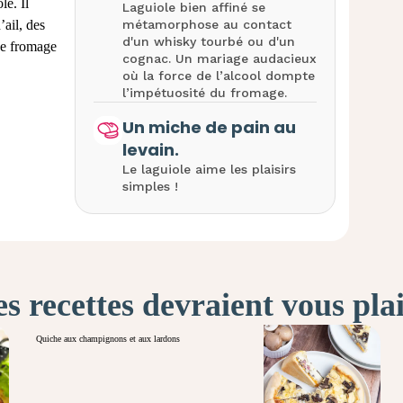
le. Il
Laguiole bien affiné se
ail, des
métamorphose au contact
d'un whisky tourbé ou d'un
de fromage
cognac. Un mariage audacieux
où la force de l’alcool dompte
l’impétuosité du fromage.
Un miche de pain au
levain.
Le laguiole aime les plaisirs
simples !
s recettes devraient vous pla
Quiche aux champignons et aux lardons