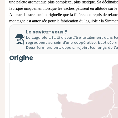
une palette aromatique plus complexe, plus rust
ique.
Sa déclinais
fabriqué uniquement lorsque les
vaches
pâturent en
altitude sur l
Aubrac, la race locale originelle que la filière a
ent
repris de relan
montagne est autorisée pour la fabrication du laguiole : la
Simment
Le saviez-vous ?
Le Laguiole a failli disparaître totalement dans 
regroupent au sein d'une coopérative,
baptisée «
Deux
fermiers ont, depuis, rejoint les rangs de l’a
Origine