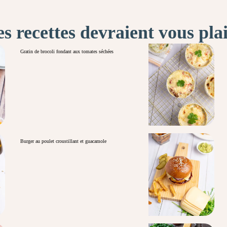
s recettes devraient vous pla
Gratin de brocoli fondant aux tomates séchées
Burger au poulet croustillant et guacamole