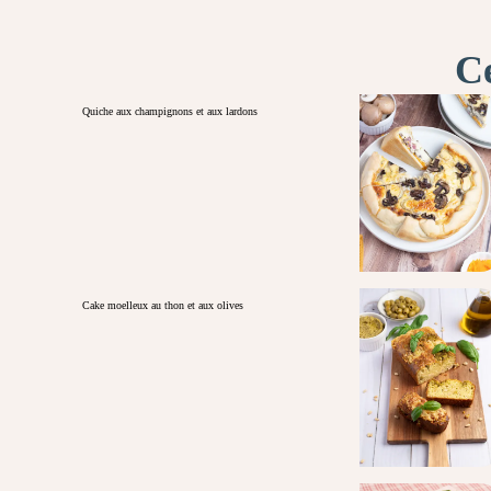
Ce
Quiche aux champignons et aux lardons
Cake moelleux au thon et aux olives