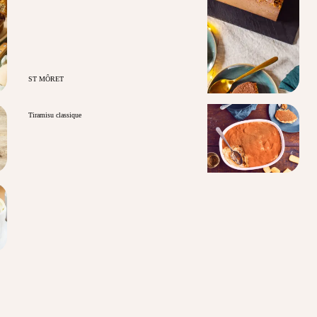
ST MÔRET
Tiramisu classique