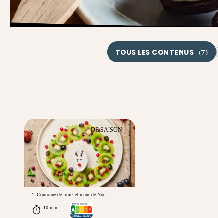
TOUS LES CONTENUS
(
7
)
DE SAISON
1. Couronne de fruits et renne de Noël
10 min