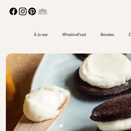
Ambassadeur
FACEBOOK
INSTAGRAM
PINTEREST
À la une
#PositiveFood
Recettes
D