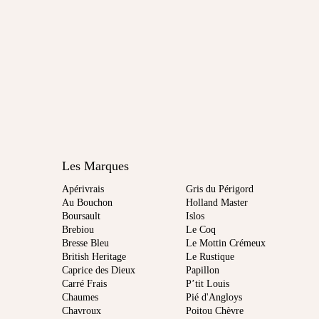
Les Marques
Apérivrais
Gris du Périgord
Au Bouchon
Holland Master
Boursault
Islos
Brebiou
Le Coq
Bresse Bleu
Le Mottin Crémeux
British Heritage
Le Rustique
Caprice des Dieux
Papillon
Carré Frais
P’tit Louis
Chaumes
Pié d'Angloys
Chavroux
Poitou Chèvre