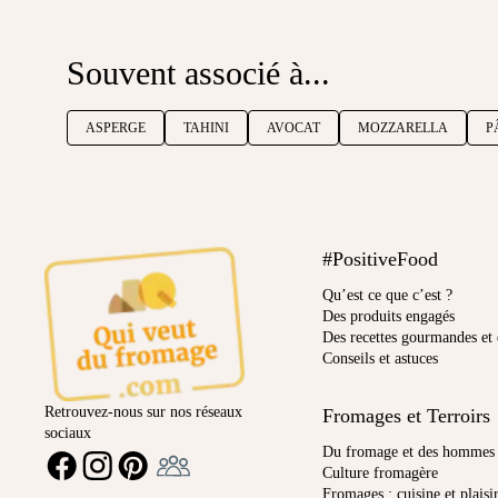
Souvent associé à...
ASPERGE
TAHINI
AVOCAT
MOZZARELLA
P
#PositiveFood
Qu’est ce que c’est ?
Des produits engagés
Des recettes gourmandes et 
Conseils et astuces
Retrouvez-nous sur nos réseaux
Fromages et Terroirs
sociaux
Ambassadeur
Du fromage et des hommes
FACEBOOK
INSTAGRAM
PINTEREST
Culture fromagère
Fromages : cuisine et plaisi