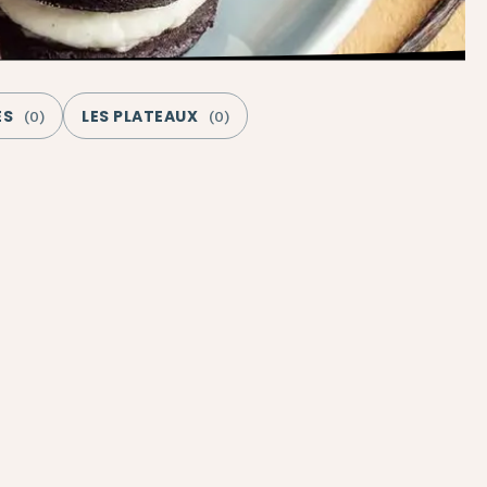
ES
LES PLATEAUX
(
0
)
(
0
)